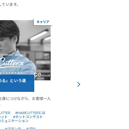
しています。
キャリア
める」という選
今の自分をもっと好きになる！
る「目標」の立て方
を身につけながら、お客様一人
「どんな美容師になりたいですか？」
.
すか？」 美容...
UTTER
#HAIRCUTTERとは
#30代
#40代
#50代
#HAIRCUTT
カット
#カットコンテスト
#アシスタント
#カット
#カット専
コミュニケーション
#コミュニケーション
#スタイリスト
#ヘアカッター
#やりがい
#ロジス
#ブランク
#プロ
#人材育成
#人生100年
#仲間
#