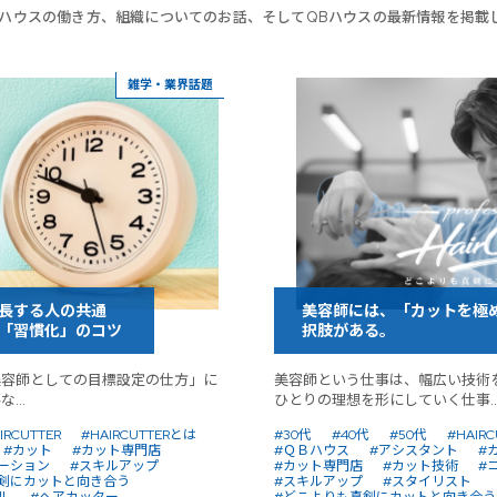
Bハウスの働き方、組織についてのお話、そしてQBハウスの最新情報を掲載
雑学・業界話題
長する人の共通
美容師には、「カットを極
「習慣化」のコツ
択肢がある。
美容師としての目標設定の仕方」に
美容師という仕事は、幅広い技術
...
ひとりの理想を形にしていく仕事..
IRCUTTER
#HAIRCUTTERとは
#30代
#40代
#50代
#HAIRC
#カット
#カット専門店
#ＱＢハウス
#アシスタント
#
ーション
#スキルアップ
#カット専門店
#カット技術
#
剣にカットと向き合う
#スキルアップ
#スタイリスト
ル
#ヘアカッター
#どこよりも真剣にカットと向き合う