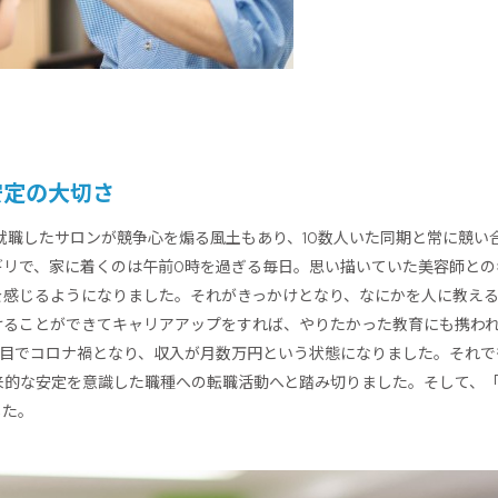
安定の大切さ
就職したサロンが競争心を煽る風土もあり、10数人いた同期と常に競い
ギリで、家に着くのは午前0時を過ぎる毎日。思い描いていた美容師との
を感じるようになりました。それがきっかけとなり、なにかを人に教え
けることができてキャリアアップをすれば、やりたかった教育にも携わ
年目でコロナ禍となり、収入が月数万円という状態になりました。それで
来的な安定を意識した職種への転職活動へと踏み切りました。そして、
した。