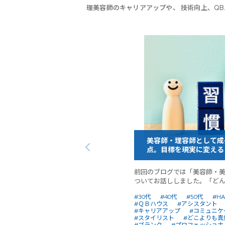
理美容師のキャリアアップや、 技術向上、Q
美容師・理容師として成
点。目標を現実に変える
前回のブログでは「美容師・
ついてお話ししました。「どんな
#30代
#40代
#50代
#HA
#ＱＢハウス
#アシスタント
#キャリアアップ
#コミュニケ
#スタイリスト
#どこよりも真
#ブランク
#プロフェッショナ