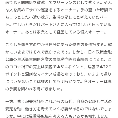
面倒な人間関係を敬遠してフリーランスとして働く人。そん
な人を集めてサロン運営をするオーナー。手の空いた時間で
ちょっとした小遣い稼ぎ、生活の足しにと考えていたパー
ト。忙しいときだけパートさんに入って欲しいと思っている
オーナー。あとは家業として経営している個人オーナー。
こうした働き方の中から自分にあった働き方を選択する。確
かにいままではそれで良かったです。しかし、日本政策金融
公庫の生活衛生関係営業の景気動向等調査結果によると、こ
のコロナ禍での売上は美容で▲81.4ポイント、理容で▲72.9
ポイントと深刻なマイナス成長となっており、いままで通り
にはいかないことは誰の目でも明らかです。各オーナーは真
の手腕を問われる時がきました。
一方、働く理美容師もこれからの時代、自身の健康と生活の
安定を軸に働き方を考えていく必要があるのではないでしょ
うか。中には異業種転職を考える人もいるかも知れません