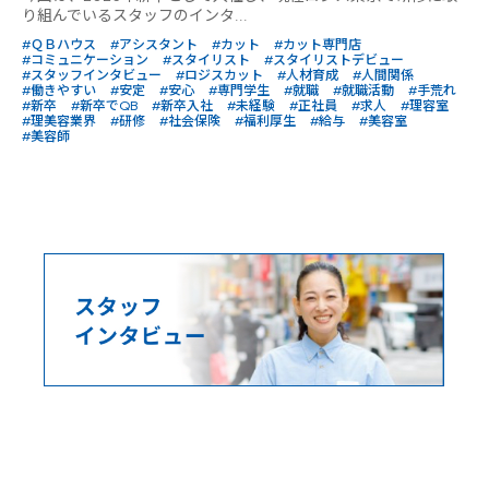
り組んでいるスタッフのインタ...
#ＱＢハウス
#アシスタント
#カット
#カット専門店
#コミュニケーション
#スタイリスト
#スタイリストデビュー
#スタッフインタビュー
#ロジスカット
#人材育成
#人間関係
#働きやすい
#安定
#安心
#専門学生
#就職
#就職活動
#手荒れ
#新卒
#新卒でQB
#新卒入社
#未経験
#正社員
#求人
#理容室
#理美容業界
#研修
#社会保険
#福利厚生
#給与
#美容室
#美容師