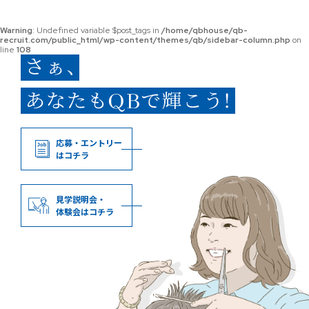
Warning
: Undefined variable $post_tags in
/home/qbhouse/qb-
recruit.com/public_html/wp-content/themes/qb/sidebar-column.php
on
line
108
応募・エントリー
はコチラ
見学説明会・
体験会はコチラ