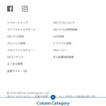
シェアする
インスタグラム
リクルートトップ
QBハウスについて
ライフスタイルサポート
QBハウスの研修制度
QBハウス採用
FaSS採用
カムバック採用
リファラル採用
スタッフインタビュー
QBムービー
QBコンテンツ
求人店舗地図検索
よくある質問
企業サイト
© 2020 QB Net Holdings Co.,Ltd.
当サイトのテキスト・画像の転載・複製、およびSNSへの投稿を固く禁じ
ます。
Column Category