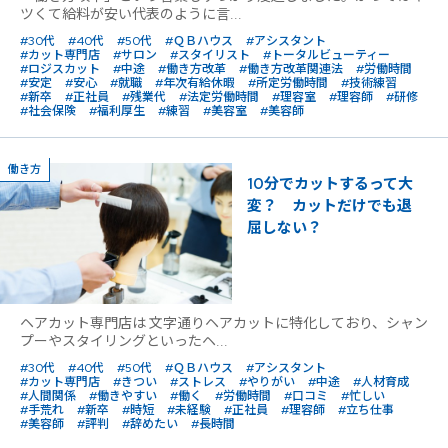
ツくて給料が安い代表のように言...
#30代
#40代
#50代
#ＱＢハウス
#アシスタント
#カット専門店
#サロン
#スタイリスト
#トータルビューティー
#ロジスカット
#中途
#働き方改革
#働き方改革関連法
#労働時間
#安定
#安心
#就職
#年次有給休暇
#所定労働時間
#技術練習
#新卒
#正社員
#残業代
#法定労働時間
#理容室
#理容師
#研修
#社会保険
#福利厚生
#練習
#美容室
#美容師
働き方
10分でカットするって大
変？ カットだけでも退
屈しない？
ヘアカット専門店は 文字通りヘアカットに特化しており、シャン
プーやスタイリングといったヘ...
#30代
#40代
#50代
#ＱＢハウス
#アシスタント
#カット専門店
#きつい
#ストレス
#やりがい
#中途
#人材育成
#人間関係
#働きやすい
#働く
#労働時間
#口コミ
#忙しい
#手荒れ
#新卒
#時短
#未経験
#正社員
#理容師
#立ち仕事
#美容師
#評判
#辞めたい
#長時間