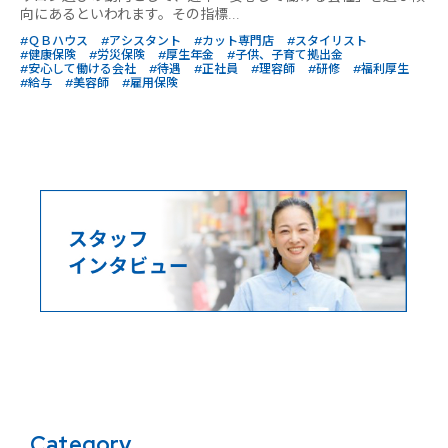
向にあるといわれます。その指標...
#ＱＢハウス
#アシスタント
#カット専門店
#スタイリスト
#健康保険
#労災保険
#厚生年金
#子供、子育て拠出金
#安心して働ける会社
#待遇
#正社員
#理容師
#研修
#福利厚生
#給与
#美容師
#雇用保険
Category