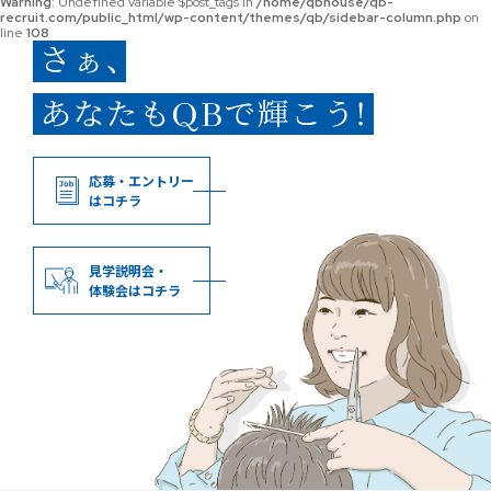
Warning
: Undefined variable $post_tags in
/home/qbhouse/qb-
recruit.com/public_html/wp-content/themes/qb/sidebar-column.php
on
line
108
応募・エントリー
はコチラ
見学説明会・
体験会はコチラ