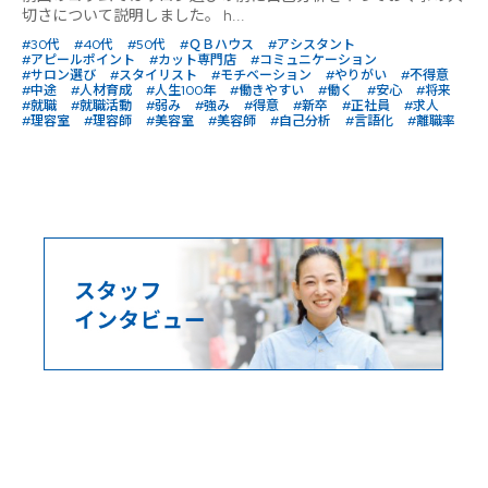
切さについて説明しました。 h...
#30代
#40代
#50代
#ＱＢハウス
#アシスタント
#アピールポイント
#カット専門店
#コミュニケーション
#サロン選び
#スタイリスト
#モチベーション
#やりがい
#不得意
#中途
#人材育成
#人生100年
#働きやすい
#働く
#安心
#将来
#就職
#就職活動
#弱み
#強み
#得意
#新卒
#正社員
#求人
#理容室
#理容師
#美容室
#美容師
#自己分析
#言語化
#離職率