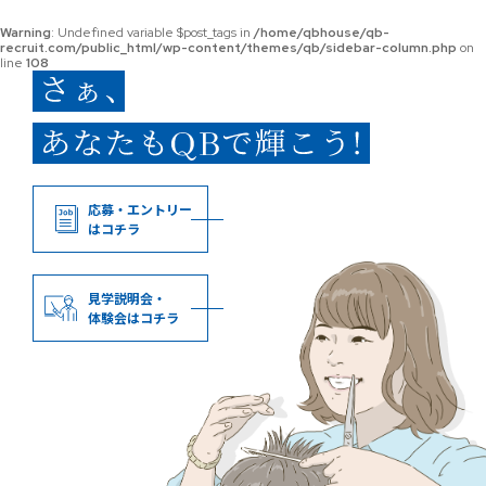
Warning
: Undefined variable $post_tags in
/home/qbhouse/qb-
recruit.com/public_html/wp-content/themes/qb/sidebar-column.php
on
line
108
応募・エントリー
はコチラ
見学説明会・
体験会はコチラ