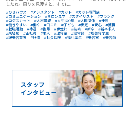
したね。周りを見渡すと、すでに...
#ＱＢハウス
#アシスタント
#カット
#カット専門店
#コミュニケーション
#サロン見学
#スタイリスト
#ブランク
#ロジスカット
#人材育成
#人生100年
#人間関係
#仲間
#働きやすい
#働く
#口コミ
#子ども
#安定
#安心
#就職
#就職活動
#待遇
#復帰
#手荒れ
#技術
#新卒
#新卒求人
#未経験
#正社員
#求人
#理容室
#理容師
#理美容学生
#理美容業界
#研修
#社会保険
#福利厚生
#美容室
#美容師