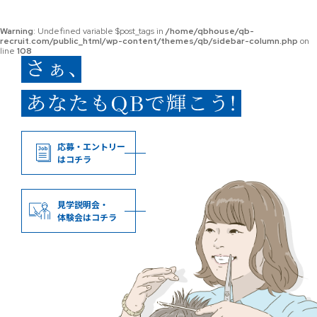
Warning
: Undefined variable $post_tags in
/home/qbhouse/qb-
recruit.com/public_html/wp-content/themes/qb/sidebar-column.php
on
line
108
応募・エントリー
はコチラ
見学説明会・
体験会はコチラ