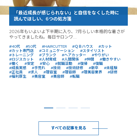
「最近成長が感じられない」と自信をなくした時に
読んでほしい、6つの処方箋
2026年もいよいよ下半期に入り、7月らしい本格的な暑さが
やってきましたね。毎日サロンワ...
#40代
#50代
#HAIRCUTTER
#ＱＢハウス
#カット
#カット専門店
#コミュニケーション
#スタイリスト
#トレーニング
#ブランク
#ヘアカッター
#やりがい
#ロジスカット
#人材育成
#人間関係
#仲間
#働きやすい
#働く
#安定
#安心
#就職活動
#復帰
#復職
#成長実感
#手荒れ
#技術
#技術研修
#新卒
#未経験
#正社員
#求人
#理容室
#理容師
#理美容業界
#研修
#福利厚生
#美容室
#美容師
#転職
すべての記事を見る