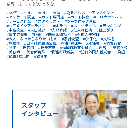
業界にとってどのような1...
#30代
#40代
#50代
#5類
#ＱＢハウス
#アシスタント
#アンケート調査
#カット専門店
#カット料金
#コロナウイルス
#サービス料金
#スタイリスト
#ツーブロック禁止
#ヘアメイクアーティスト
#ホテル
#ポニーテール
#ランキング
#中高校生
#人口減少
#人材育成
#仕入れ価格
#値上がり
#厚生労働省
#回復
#国家戦略特区
#外国人美容師
#大人になったらなりたいもの
#家計調査
#少子化
#文科省
#旅館業
#日本政策金融公庫
#材料費比率
#永住権
#消費行動
#物価
#理容師
#理美容室
#福岡市教育委員会
#経営
#美容学校
#美容師
#美容師免許
#衛生行政報告
#訪日外国人観光客
#負担
#通算5年以内
#飲食業