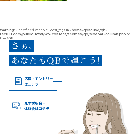
Warning
: Undefined variable $post_tags in
/home/qbhouse/qb-
recruit.com/public_html/wp-content/themes/qb/sidebar-column.php
on
line
108
応募・エントリー
はコチラ
見学説明会・
体験会はコチラ