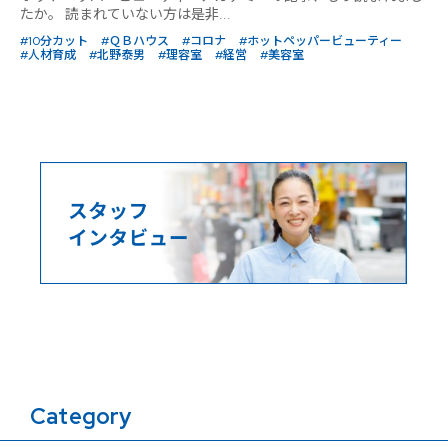
たか。 読まれていない方は是非...
#10分カット
#ＱＢハウス
#コロナ
#ホットペッパービューティー
#人材育成
#北野泰男
#理容室
#経営
#美容室
Category