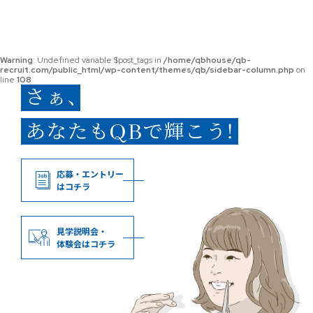
Warning
: Undefined variable $post_tags in
/home/qbhouse/qb-
recruit.com/public_html/wp-content/themes/qb/sidebar-column.php
on
line
108
応募・エントリー
はコチラ
見学説明会・
体験会はコチラ