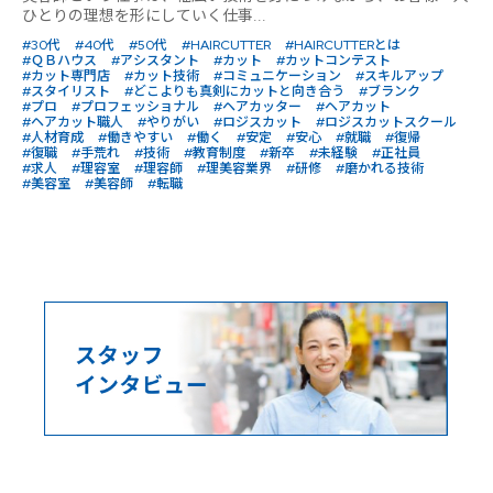
ひとりの理想を形にしていく仕事...
#30代
#40代
#50代
#HAIRCUTTER
#HAIRCUTTERとは
#ＱＢハウス
#アシスタント
#カット
#カットコンテスト
#カット専門店
#カット技術
#コミュニケーション
#スキルアップ
#スタイリスト
#どこよりも真剣にカットと向き合う
#ブランク
#プロ
#プロフェッショナル
#ヘアカッター
#ヘアカット
#ヘアカット職人
#やりがい
#ロジスカット
#ロジスカットスクール
#人材育成
#働きやすい
#働く
#安定
#安心
#就職
#復帰
#復職
#手荒れ
#技術
#教育制度
#新卒
#未経験
#正社員
#求人
#理容室
#理容師
#理美容業界
#研修
#磨かれる技術
#美容室
#美容師
#転職