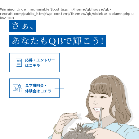
Warning
: Undefined variable $post_tags in
/home/qbhouse/qb-
recruit.com/public_html/wp-content/themes/qb/sidebar-column.php
on
line
108
応募・エントリー
はコチラ
見学説明会・
体験会はコチラ