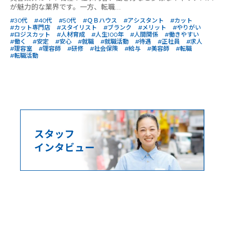
が魅力的な業界です。一方、転職...
#30代
#40代
#50代
#ＱＢハウス
#アシスタント
#カット
#カット専門店
#スタイリスト
#ブランク
#メリット
#やりがい
#ロジスカット
#人材育成
#人生100年
#人間関係
#働きやすい
#働く
#安定
#安心
#就職
#就職活動
#待遇
#正社員
#求人
#理容室
#理容師
#研修
#社会保険
#給与
#美容師
#転職
#転職活動