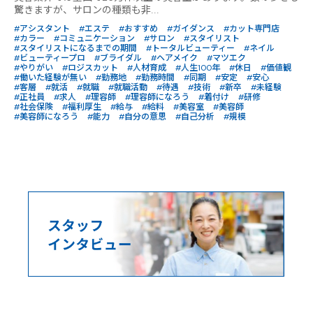
驚きますが、サロンの種類も非...
#アシスタント
#エステ
#おすすめ
#ガイダンス
#カット専門店
#カラー
#コミュニケーション
#サロン
#スタイリスト
#スタイリストになるまでの期間
#トータルビューティー
#ネイル
#ビューティープロ
#ブライダル
#ヘアメイク
#マツエク
#やりがい
#ロジスカット
#人材育成
#人生100年
#休日
#価値観
#働いた経験が無い
#勤務地
#勤務時間
#同期
#安定
#安心
#客層
#就活
#就職
#就職活動
#待遇
#技術
#新卒
#未経験
#正社員
#求人
#理容師
#理容師になろう
#着付け
#研修
#社会保険
#福利厚生
#給与
#給料
#美容室
#美容師
#美容師になろう
#能力
#自分の意思
#自己分析
#規模