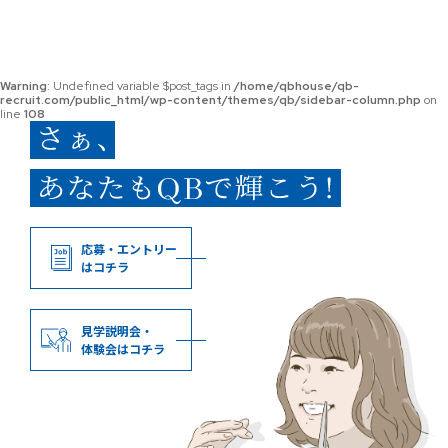
Warning
: Undefined variable $post_tags in
/home/qbhouse/qb-
recruit.com/public_html/wp-content/themes/qb/sidebar-column.php
on
line
108
応募・エントリー
はコチラ
見学説明会・
体験会はコチラ