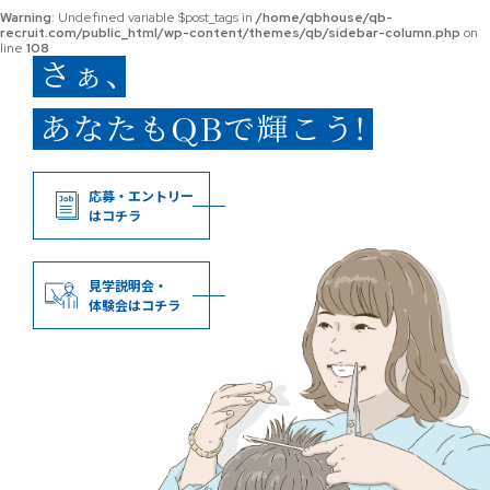
Warning
: Undefined variable $post_tags in
/home/qbhouse/qb-
recruit.com/public_html/wp-content/themes/qb/sidebar-column.php
on
line
108
応募・エントリー
はコチラ
見学説明会・
体験会はコチラ