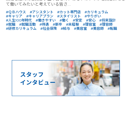
て働いてみたいと考えている皆さ...
#ＱＢハウス
#アシスタント
#カット専門店
#カリキュラム
#キャリア
#キャリアプラン
#スタイリスト
#やりがい
#人生100年時代
#働きやすい
#働く
#安定
#安心
#将来設計
#就職
#就職活動
#待遇
#新卒
#未経験
#理容室
#理容師
#研修カリキュラム
#社会保険
#給与
#美容室
#美容師
#転職