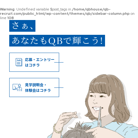
Warning
: Undefined variable $post_tags in
/home/qbhouse/qb-
recruit.com/public_html/wp-content/themes/qb/sidebar-column.php
on
line
108
応募・エントリー
はコチラ
見学説明会・
体験会はコチラ