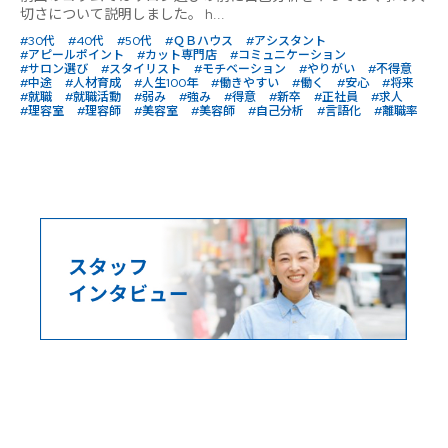
切さについて説明しました。 h...
#30代
#40代
#50代
#ＱＢハウス
#アシスタント
#アピールポイント
#カット専門店
#コミュニケーション
#サロン選び
#スタイリスト
#モチベーション
#やりがい
#不得意
#中途
#人材育成
#人生100年
#働きやすい
#働く
#安心
#将来
#就職
#就職活動
#弱み
#強み
#得意
#新卒
#正社員
#求人
#理容室
#理容師
#美容室
#美容師
#自己分析
#言語化
#離職率