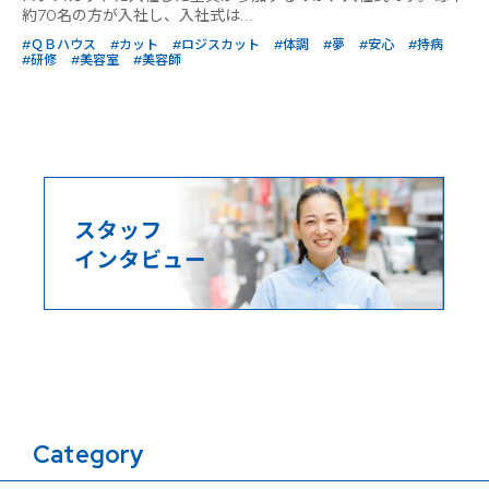
約70名の方が入社し、入社式は...
#ＱＢハウス
#カット
#ロジスカット
#体調
#夢
#安心
#持病
#研修
#美容室
#美容師
Category