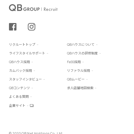
シェアする
インスタグラム
リクルートトップ
QBハウスについて
ライフスタイルサポート
QBハウスの研修制度
QBハウス採用
FaSS採用
カムバック採用
リファラル採用
スタッフインタビュー
QBムービー
QBコンテンツ
求人店舗地図検索
よくある質問
企業サイト
© 2020 QB Net Holdings Co.,Ltd.