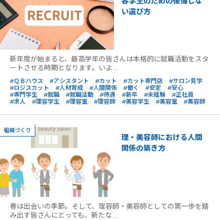
容学生のための後悔しな
い選び方
新年度が始まると、最高学年の皆さんは本格的に就職活動をスタ
ートさせる時期となります。いよ...
#ＱＢハウス
#アシスタント
#カット
#カット専門店
#サロン見学
#ロジスカット
#人材育成
#人間関係
#働く
#安定
#安心
#専門学生
#就職
#就職活動
#待遇
#新卒
#未経験
#正社員
#求人
#理容学生
#理容室
#理容師
#美容学生
#美容室
#美容師
組織づくり
理・美容師における人間
関係の築き方
春は出会いの季節。そして、理容師・美容師としての第一歩を踏
み出す皆さんにとっても、新たな...