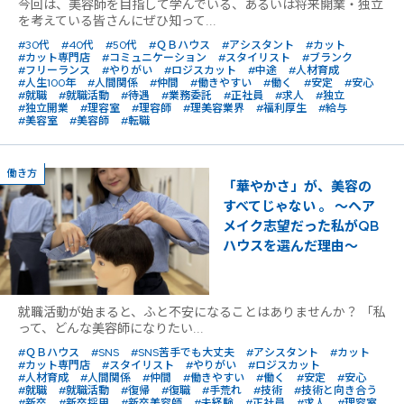
今回は、美容師を目指して学んでいる、あるいは将来開業・独立
を考えている皆さんにぜひ知って...
#30代
#40代
#50代
#ＱＢハウス
#アシスタント
#カット
#カット専門店
#コミュニケーション
#スタイリスト
#ブランク
#フリーランス
#やりがい
#ロジスカット
#中途
#人材育成
#人生100年
#人間関係
#仲間
#働きやすい
#働く
#安定
#安心
#就職
#就職活動
#待遇
#業務委託
#正社員
#求人
#独立
#独立開業
#理容室
#理容師
#理美容業界
#福利厚生
#給与
#美容室
#美容師
#転職
働き方
「華やかさ」が、美容の
すべてじゃない 。 〜ヘア
メイク志望だった私がQB
ハウスを選んだ理由〜
就職活動が始まると、ふと不安になることはありませんか？ 「私
って、どんな美容師になりたい...
#ＱＢハウス
#SNS
#SNS苦手でも大丈夫
#アシスタント
#カット
#カット専門店
#スタイリスト
#やりがい
#ロジスカット
#人材育成
#人間関係
#仲間
#働きやすい
#働く
#安定
#安心
#就職
#就職活動
#復帰
#復職
#手荒れ
#技術
#技術と向き合う
#新卒
#新卒採用
#新卒美容師
#未経験
#正社員
#求人
#理容室