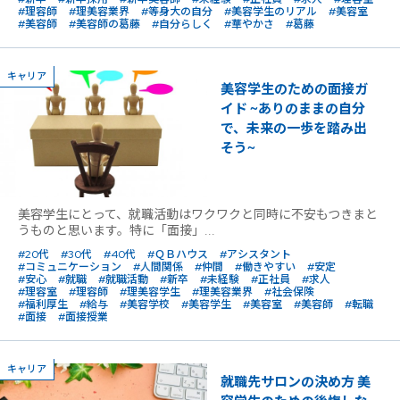
#理容師
#理美容業界
#等身大の自分
#美容学生のリアル
#美容室
#美容師
#美容師の葛藤
#自分らしく
#華やかさ
#葛藤
キャリア
美容学生のための面接ガ
イド ~ありのままの自分
で、未来の一歩を踏み出
そう~
美容学生にとって、就職活動はワクワクと同時に不安もつきまと
うものと思います。特に「面接」...
#20代
#30代
#40代
#ＱＢハウス
#アシスタント
#コミュニケーション
#人間関係
#仲間
#働きやすい
#安定
#安心
#就職
#就職活動
#新卒
#未経験
#正社員
#求人
#理容室
#理容師
#理美容学生
#理美容業界
#社会保険
#福利厚生
#給与
#美容学校
#美容学生
#美容室
#美容師
#転職
#面接
#面接授業
キャリア
就職先サロンの決め方 美