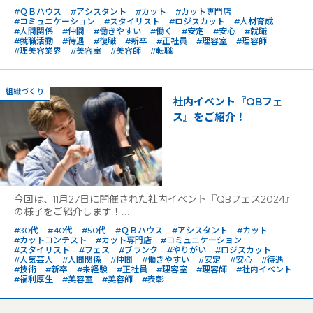
#ＱＢハウス
#アシスタント
#カット
#カット専門店
#コミュニケーション
#スタイリスト
#ロジスカット
#人材育成
#人間関係
#仲間
#働きやすい
#働く
#安定
#安心
#就職
#就職活動
#待遇
#復職
#新卒
#正社員
#理容室
#理容師
#理美容業界
#美容室
#美容師
#転職
組織づくり
社内イベント『QBフェ
ス』をご紹介！
今回は、11月27日に開催された社内イベント『QBフェス2024』
の様子をご紹介します！...
#30代
#40代
#50代
#ＱＢハウス
#アシスタント
#カット
#カットコンテスト
#カット専門店
#コミュニケーション
#スタイリスト
#フェス
#ブランク
#やりがい
#ロジスカット
#人気芸人
#人間関係
#仲間
#働きやすい
#安定
#安心
#待遇
#技術
#新卒
#未経験
#正社員
#理容室
#理容師
#社内イベント
#福利厚生
#美容室
#美容師
#表彰