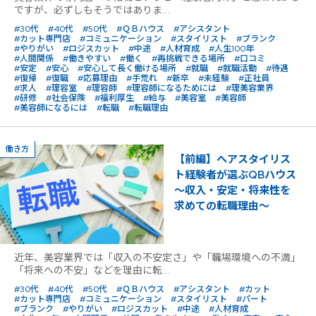
ですが、必ずしもそうではありま...
#30代
#40代
#50代
#ＱＢハウス
#アシスタント
#カット専門店
#コミュニケーション
#スタイリスト
#ブランク
#やりがい
#ロジスカット
#中途
#人材育成
#人生100年
#人間関係
#働きやすい
#働く
#再挑戦できる場所
#口コミ
#安定
#安心
#安心して長く働ける場所
#就職
#就職活動
#待遇
#復帰
#復職
#応募理由
#手荒れ
#新卒
#未経験
#正社員
#求人
#理容室
#理容師
#理容師になるためには
#理美容業界
#研修
#社会保険
#福利厚生
#給与
#美容室
#美容師
#美容師になるには
#転職
#転職理由
働き方
【前編】ヘアスタイリス
ト経験者が選ぶQBハウス
〜収入・安定・将来性を
求めての転職理由〜
近年、美容業界では「収入の不安定さ」や「職場環境への不満」
「将来への不安」などを理由に転...
#30代
#40代
#50代
#ＱＢハウス
#アシスタント
#カット
#カット専門店
#コミュニケーション
#スタイリスト
#パート
#ブランク
#やりがい
#ロジスカット
#中途
#人材育成