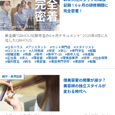
記録！6ヶ月の研修期間に
完全密着！
新企画“QBHOUSE新卒生の6ヶ月ドキュメント” 2025年4月に入
社したQBHOUS...
#ＱＢハウス
#アシスタント
#カット専門店
#スタイリスト
#ロジスカット
#人材育成
#安定
#安心
#専門学生
#就職
#就職活動
#待遇
#新卒
#新卒でQB
#新卒入社
#未経験
#正社員
#求人
#理容室
#理容師
#理美容業界
#研修
#社会保険
#福利厚生
#給与
#美容室
#美容専門学校
#美容師
#転職
雑学・業界話題
理美容室の開業が減少？
美容師の独立スタイルが
変わる時代へ