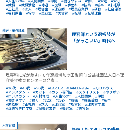
#人生100年
#人間関係
#仲間
#働きやすい
#働く
#安定
#安心
#就職
#就職活動
#待遇
#復職
#手荒れ
#技術
#新卒
#未経験
#正社員
#求人
#理容室
#理容師
#理美容業界
#研修
#社会保険
#福利厚生
#給与
#美容室
#美容師
#転職
#転職理由
雑学・業界話題
理容師という選択肢が
「かっこいい」時代へ
理容科に光が差す!? ６年連続増加の回復傾向 公益社団法人日本理
容美容教育センターの発表...
#30代
#40代
#50代
#BARBER
#BARBERstyle
#ＱＢハウス
#アシスタント
#カット
#カット専門店
#スタイリスト
#やりがい
#ロジスカット
#人材育成
#人生100年
#人間関係
#仲間
#働きやすい
#働く
#安定
#安心
#就職
#就職活動
#新卒
#未経験
#正社員
#求人
#理容室
#理容師
#理美容学生
#理美容専門学校
#理美容業界
#美容室
#美容師
人材育成
新卒入社スタッフの成長