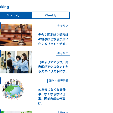
nking
Monthly
Weekly
キャリア
歩合？固定給？美容師
の給与はどちらが良い
か？メリット・デメ...
キャリア
【キャリアアップ】美
容師がアシスタントか
らスタイリストにな...
雑学・業界話題
10年後になくなる仕
事、なくならない仕
事。理美容師の仕事
は...
働き方