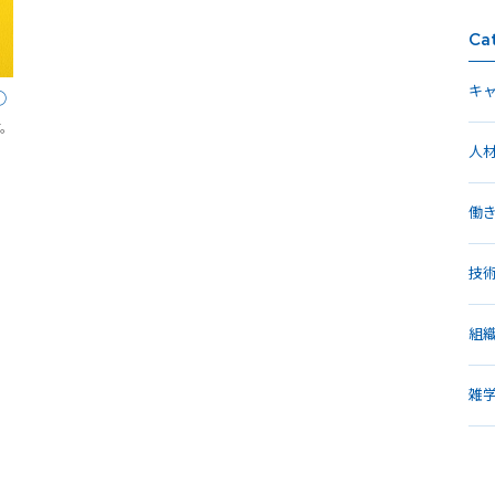
Ca
キ
①
す。
人
働
技
組
雑