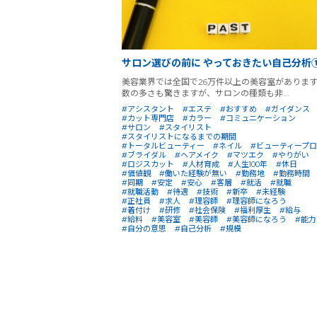
サロン選びの前に やっておきたい自己分析
美容業界では全国で26万件以上の美容室がありま
数の多さも驚きますが、サロンの種類も非...
#アシスタント
#エステ
#おすすめ
#ガイダンス
#カット専門店
#カラー
#コミュニケーション
#サロン
#スタイリスト
#スタイリストになるまでの期間
#トータルビューティー
#ネイル
#ビューティープロ
#ブライダル
#ヘアメイク
#マツエク
#やりがい
#ロジスカット
#人材育成
#人生100年
#休日
#価値観
#働いた経験が無い
#勤務地
#勤務時間
#同期
#安定
#安心
#客層
#就活
#就職
#就職活動
#待遇
#技術
#新卒
#未経験
#正社員
#求人
#理容師
#理容師になろう
#着付け
#研修
#社会保険
#福利厚生
#給与
#給料
#美容室
#美容師
#美容師になろう
#能力
#自分の意思
#自己分析
#規模