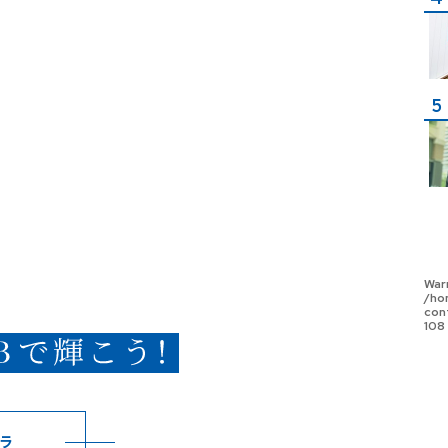
War
/ho
con
108
ラ