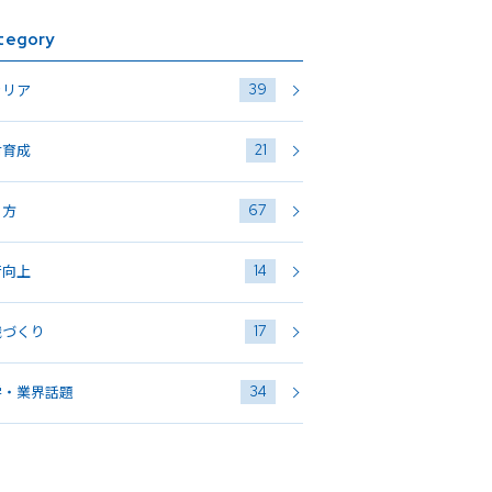
tegory
39
ャリア
21
材育成
67
き方
14
術向上
17
織づくり
34
学・業界話題