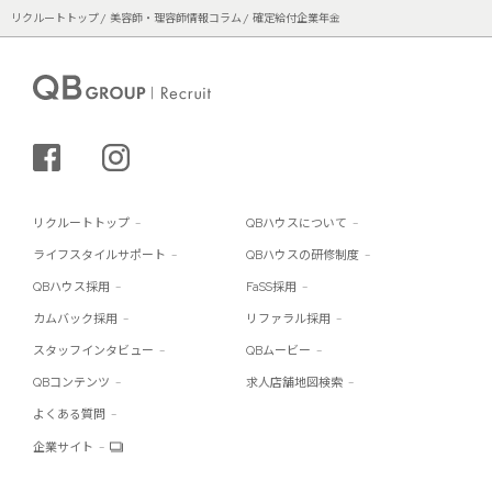
リクルートトップ
美容師・理容師情報コラム
確定給付企業年金
シェアする
インスタグラム
リクルートトップ
QBハウスについて
ライフスタイルサポート
QBハウスの研修制度
QBハウス採用
FaSS採用
カムバック採用
リファラル採用
スタッフインタビュー
QBムービー
QBコンテンツ
求人店舗地図検索
よくある質問
企業サイト