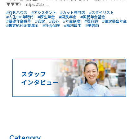
▼▼▼） https://qb-...
#ＱＢハウス
#アシスタント
#カット専門店
#スタイリスト
#人生100年時代
#厚生年金
#国民年金
#国民年金基金
#基礎年金番号
#安定
#安心
#年金制度
#理容師
#確定拠出年金
#確定給付企業年金
#社会保険
#福利厚生
#美容師
Category