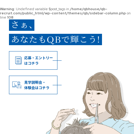
Warning
: Undefined variable $post_tags in
/home/qbhouse/qb-
recruit.com/public_html/wp-content/themes/qb/sidebar-column.php
on
line
108
応募・エントリー
はコチラ
見学説明会・
体験会はコチラ