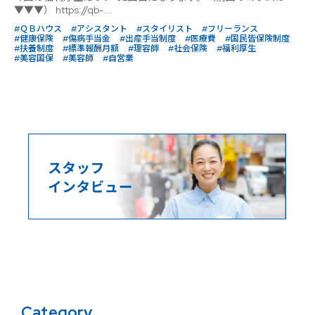
▼▼▼） https://qb-...
#ＱＢハウス
#アシスタント
#スタイリスト
#フリーランス
#健康保険
#傷病手当金
#出産手当制度
#医療費
#国民皆保険制度
#扶養制度
#標準報酬月額
#理容師
#社会保険
#福利厚生
#美容国保
#美容師
#自営業
Category