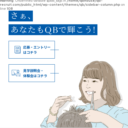
Warning
: Undefined variable $post_tags in
/home/qbhouse/qb-
recruit.com/public_html/wp-content/themes/qb/sidebar-column.php
on
line
108
応募・エントリー
はコチラ
見学説明会・
体験会はコチラ