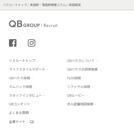
リクルートトップ
美容師・理容師情報コラム
美容国保
シェアする
インスタグラム
リクルートトップ
QBハウスについて
ライフスタイルサポート
QBハウスの研修制度
QBハウス採用
FaSS採用
カムバック採用
リファラル採用
スタッフインタビュー
QBムービー
QBコンテンツ
求人店舗地図検索
よくある質問
企業サイト