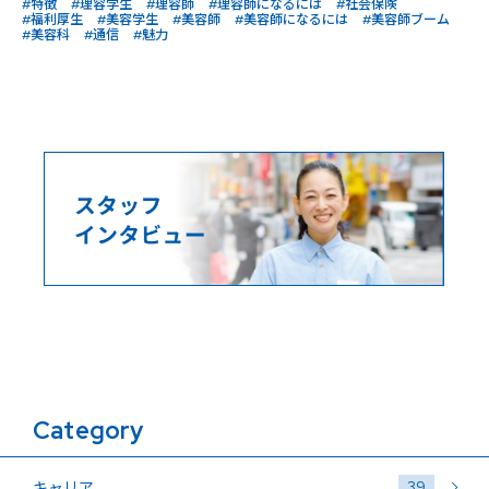
#特徴
#理容学生
#理容師
#理容師になるには
#社会保険
#福利厚生
#美容学生
#美容師
#美容師になるには
#美容師ブーム
#美容科
#通信
#魅力
Category
39
キャリア