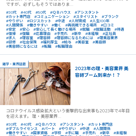
ですが、必ずしもそうではありま...
#30代
#40代
#50代
#ＱＢハウス
#アシスタント
#カット専門店
#コミュニケーション
#スタイリスト
#ブランク
#やりがい
#ロジスカット
#中途
#人材育成
#人生100年
#人間関係
#働きやすい
#働く
#再挑戦できる場所
#口コミ
#安定
#安心
#安心して長く働ける場所
#就職
#就職活動
#待遇
#復帰
#復職
#応募理由
#手荒れ
#新卒
#未経験
#正社員
#求人
#理容室
#理容師
#理容師になるためには
#理美容業界
#研修
#社会保険
#福利厚生
#給与
#美容室
#美容師
#美容師になるには
#転職
#転職理由
雑学・業界話題
2023年の理・美容業界 美
容師ブーム到来か！？
コロナウイルス感染拡大という衝撃的な出来事も2023年で4年目
を迎えます。 理・美容業界...
#30代
#40代
#ＱＢハウス
#アシスタント
#カット専門店
#ダブルライセンス
#パート
#やりがい
#中途
#人間関係
#働きやすい
#国家資格
#学校
#手に職
#手荒れ
#新卒
#未経験