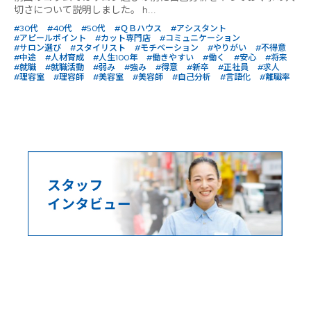
切さについて説明しました。 h...
#30代
#40代
#50代
#ＱＢハウス
#アシスタント
#アピールポイント
#カット専門店
#コミュニケーション
#サロン選び
#スタイリスト
#モチベーション
#やりがい
#不得意
#中途
#人材育成
#人生100年
#働きやすい
#働く
#安心
#将来
#就職
#就職活動
#弱み
#強み
#得意
#新卒
#正社員
#求人
#理容室
#理容師
#美容室
#美容師
#自己分析
#言語化
#離職率