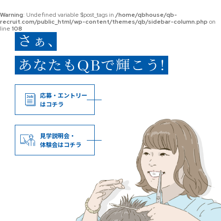
Warning
: Undefined variable $post_tags in
/home/qbhouse/qb-
recruit.com/public_html/wp-content/themes/qb/sidebar-column.php
on
line
108
応募・エントリー
はコチラ
見学説明会・
体験会はコチラ