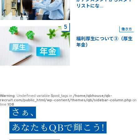
リストにな...
働き方
福利厚生について③（厚生
年金）
Warning
: Undefined variable $post_tags in
/home/qbhouse/qb-
recruit.com/public_html/wp-content/themes/qb/sidebar-column.php
on
line
108