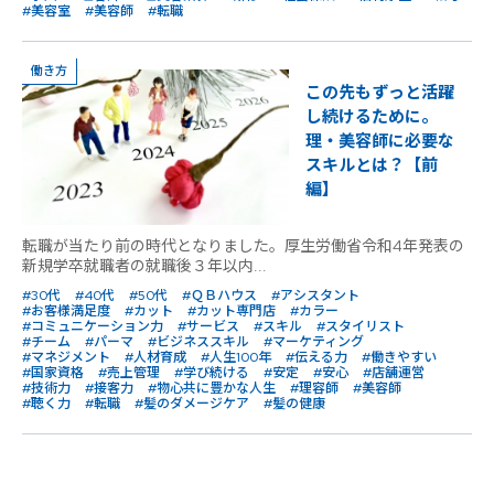
#美容室
#美容師
#転職
働き方
この先もずっと活躍
し続けるために。
理・美容師に必要な
スキルとは？【前
編】
転職が当たり前の時代となりました。厚生労働省令和4年発表の
新規学卒就職者の就職後３年以内...
#30代
#40代
#50代
#ＱＢハウス
#アシスタント
#お客様満足度
#カット
#カット専門店
#カラー
#コミュニケーション力
#サービス
#スキル
#スタイリスト
#チーム
#パーマ
#ビジネススキル
#マーケティング
#マネジメント
#人材育成
#人生100年
#伝える力
#働きやすい
#国家資格
#売上管理
#学び続ける
#安定
#安心
#店舗運営
#技術力
#接客力
#物心共に豊かな人生
#理容師
#美容師
#聴く力
#転職
#髪のダメージケア
#髪の健康