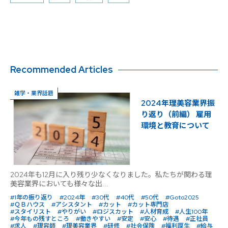
Recommended Articles
雑学・業界話題
2024年理美容業界振
り返り（前編） 雇用
環境と教育について
2024年も12月に入り残り少なくなりました。私たちが関わる理
美容業界においても様々な出...
#1年の振り返り
#2024年
#30代
#40代
#50代
#Goto2025
#ＱＢハウス
#アシスタント
#カット
#カット専門店
#スタイリスト
#やりがい
#ロジスカット
#人材育成
#人生100年
#今年もの残すところ
#働きやすい
#安定
#安心
#待遇
#正社員
#求人
#理容師
#理美容業界
#研修
#社会保険
#福利厚生
#給与