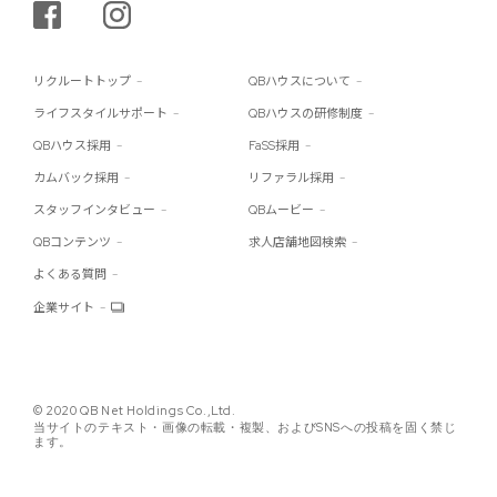
シェアする
インスタグラム
リクルートトップ
QBハウスについて
ライフスタイルサポート
QBハウスの研修制度
QBハウス採用
FaSS採用
カムバック採用
リファラル採用
スタッフインタビュー
QBムービー
QBコンテンツ
求人店舗地図検索
よくある質問
企業サイト
© 2020 QB Net Holdings Co.,Ltd.
当サイトのテキスト・画像の転載・複製、およびSNSへの投稿を固く禁じ
ます。