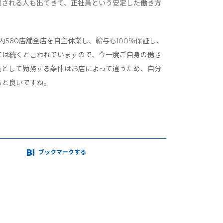
雇される人も出てきて、正社員という安定した働き方
580店舗全店を自主休業し、給与も100％保証し、
3年は続くと言われていますので、今一度ご自身の働き
員として勤務する条件はお店によって違うため、自分
ると良いですね。
ブックマーク
する