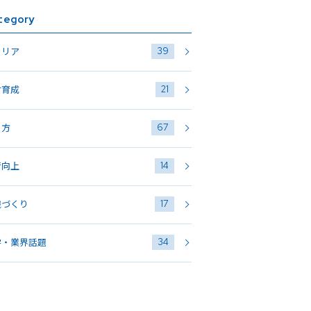
tegory
39
ャリア
21
材育成
67
き方
14
術向上
17
織づくり
34
学・業界話題