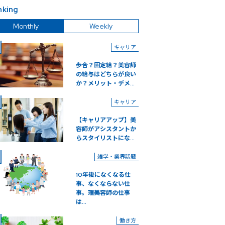
nking
Monthly
Weekly
キャリア
歩合？固定給？美容師
の給与はどちらが良い
か？メリット・デメ...
キャリア
【キャリアアップ】美
容師がアシスタントか
らスタイリストにな...
雑学・業界話題
10年後になくなる仕
事、なくならない仕
事。理美容師の仕事
は...
働き方