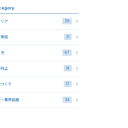
tegory
39
ャリア
21
材育成
67
き方
14
術向上
17
織づくり
34
学・業界話題