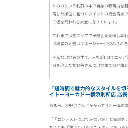
トのみという制限の中で自身の表現力を競
得した順位に基づくポイントの総合得点
て幅を問われる大会になっています。
これまでは各エリアで予選会を開催し本
出場者の人選はマネージャーに委ねられ各
そんな出場者の中で、入社3年目でエリア
日を迎えた相野谷さんに出場までの経緯
「短時間で魅力的なスタイルを切
イトーヨーカドー横浜別所店 店長
ある日、相野谷さんにかかってきた一本の
「『コンテストに出てみないか』と電話を
れよりも『僕より出るべきスタッフがいる