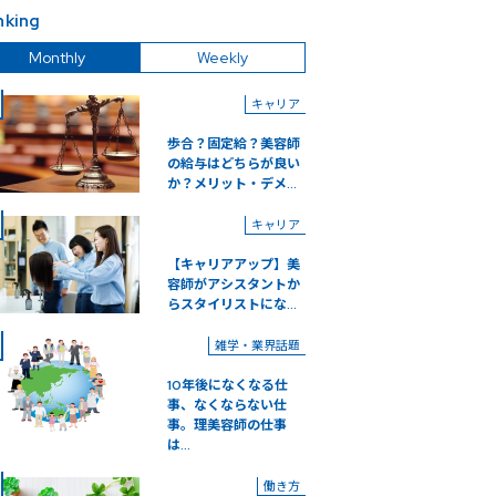
nking
Monthly
Weekly
キャリア
歩合？固定給？美容師
の給与はどちらが良い
か？メリット・デメ...
キャリア
【キャリアアップ】美
容師がアシスタントか
らスタイリストにな...
雑学・業界話題
10年後になくなる仕
事、なくならない仕
事。理美容師の仕事
は...
働き方