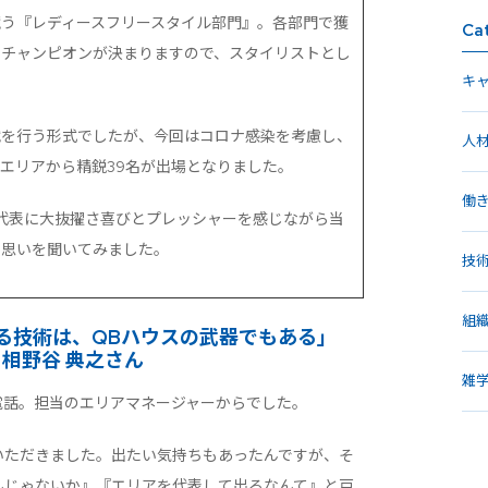
う『レディースフリースタイル部門』。各部門で獲
Ca
でチャンピオンが決まりますので、スタイリストとし
キ
戦を行う形式でしたが、今回はコロナ感染を考慮し、
人
エリアから精鋭39名が出場となりました。
働
代表に大抜擢さ喜びとプレッシャーを感じながら当
と思いを聞いてみました。
技
組
る技術は、QBハウスの武器でもある」
 相野谷 典之さん
雑
電話。担当のエリアマネージャーからでした。
いただきました。出たい気持ちもあったんですが、そ
んじゃないか』『エリアを代表して出るなんて』と戸