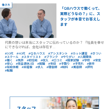
働き方
「QBハウスで働くって、
実際どうなの？」に、ス
タッフが本音でお答えし
ます
代表の想いは本当にスタッフに伝わっているのか？ 『社員を幸せ
にできなければ、会社は存在す...
#30代
#40代
#ＱＢハウス
#アシスタント
#カット講習
#きつい
#スクール
#スタイリスト
#ブランク
#やりがい
#人間関係
#働く
#免許
#初任給
#収入
#口コミ
#国家試験
#学校
#安定
#安心
#完全週休2日
#就職
#年収
#手取り
#手荒れ
#新卒
#有給休暇
#未経験
#求人
#理容師
#給料
#美容師
#評判
#転職