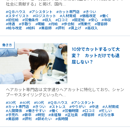
社会に貢献する」と掲げ、国内...
#ＱＢハウス
#アシスタント
#カット専門店
#きつい
#スタイリスト
#ロジスカット
#人材育成
#価格改定
#働く
#初任給
#労働条件
#収入
#口コミ
#固定給
#安心
#年収
#待遇
#手取り
#明細
#月給
#歩合制
#残業代
#理容師
#給与改定
#給料
#美容師
#評判
#賃上げ
#高収入
働き方
10分でカットするって大
変？ カットだけでも退
屈しない？
ヘアカット専門店は 文字通りヘアカットに特化しており、シャン
プーやスタイリングといったヘ...
#30代
#40代
#50代
#ＱＢハウス
#アシスタント
#カット専門店
#きつい
#ストレス
#やりがい
#中途
#人材育成
#人間関係
#働きやすい
#働く
#労働時間
#口コミ
#忙しい
#手荒れ
#新卒
#時短
#未経験
#正社員
#理容師
#立ち仕事
#美容師
#評判
#辞めたい
#長時間