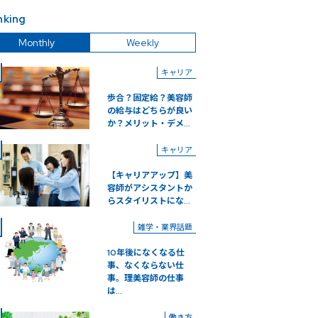
nking
Monthly
Weekly
キャリア
歩合？固定給？美容師
の給与はどちらが良い
か？メリット・デメ...
キャリア
【キャリアアップ】美
容師がアシスタントか
らスタイリストにな...
雑学・業界話題
10年後になくなる仕
事、なくならない仕
事。理美容師の仕事
は...
働き方