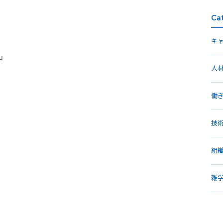
Ca
キ
山
人
働
技
組
雑