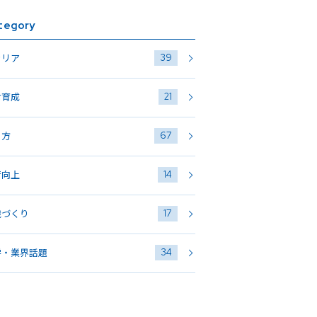
tegory
39
ャリア
21
材育成
67
き方
14
術向上
17
織づくり
34
学・業界話題