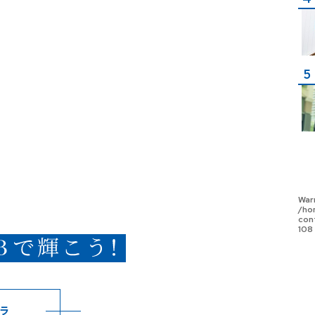
War
/ho
con
108
ラ