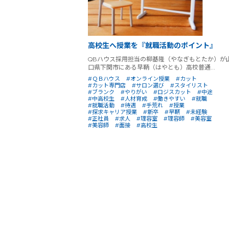
高校生へ授業を『就職活動のポイント』
QBハウス採用担当の柳基隆（やなぎもとたか）が
口県下関市にある早鞆（はやとも）高校普通...
#ＱＢハウス
#オンライン授業
#カット
#カット専門店
#サロン選び
#スタイリスト
#ブランク
#やりがい
#ロジスカット
#中途
#中高校生
#人材育成
#働きやすい
#就職
#就職活動
#待遇
#手荒れ
#授業
#探求キャリア授業
#新卒
#早鞆
#未経験
#正社員
#求人
#理容室
#理容師
#美容室
#美容師
#面接
#高校生