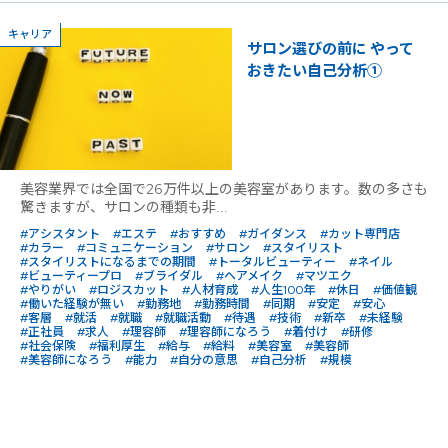
キャリア
サロン選びの前に やって
おきたい自己分析①
美容業界では全国で26万件以上の美容室があります。数の多さも
驚きますが、サロンの種類も非...
#アシスタント
#エステ
#おすすめ
#ガイダンス
#カット専門店
#カラー
#コミュニケーション
#サロン
#スタイリスト
#スタイリストになるまでの期間
#トータルビューティー
#ネイル
#ビューティープロ
#ブライダル
#ヘアメイク
#マツエク
#やりがい
#ロジスカット
#人材育成
#人生100年
#休日
#価値観
#働いた経験が無い
#勤務地
#勤務時間
#同期
#安定
#安心
#客層
#就活
#就職
#就職活動
#待遇
#技術
#新卒
#未経験
#正社員
#求人
#理容師
#理容師になろう
#着付け
#研修
#社会保険
#福利厚生
#給与
#給料
#美容室
#美容師
#美容師になろう
#能力
#自分の意思
#自己分析
#規模