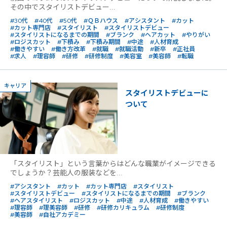
その中でスタイリストデビュー...
#30代
#40代
#50代
#ＱＢハウス
#アシスタント
#カット
#カット専門店
#スタイリスト
#スタイリストデビュー
#スタイリストになるまでの期間
#ブランク
#ヘアカット
#やりがい
#ロジスカット
#下積み
#下積み期間
#中途
#人材育成
#働きやすい
#働き方改革
#就職
#就職活動
#新卒
#正社員
#求人
#理容師
#研修
#研修制度
#美容室
#美容師
#転職
キャリア
スタイリストデビューに
ついて
「スタイリスト」という言葉からはどんな職業がイメージできる
でしょうか？芸能人の服装などを...
#アシスタント
#カット
#カット専門店
#スタイリスト
#スタイリストデビュー
#スタイリストになるまでの期間
#ブランク
#ヘアスタイリスト
#ロジスカット
#中途
#人材育成
#働きやすい
#理容師
#理美容師
#研修
#研修カリキュラム
#研修制度
#美容師
#自社アカデミー