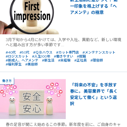
一印象を格上げする「ヘ
アメンテ」の極意
3月下旬から4月にかけては、入学や入社、異動など、新しい環境
へと踏み出す方が多い季節です...
#40代
#50代
#ＱＢハウス
#カット専門店
#メンテナンスカット
#ロジスカット
#人生100年
#働きやすい
#就職
#新成人、ヘアメンテ
#新生活
#未経験
#正社員
#理容師
#福利厚生
#美容師
働き方
「将来の不安」を手放す
春に。 美容業界で「長く
安定して働く」という選
択
春の足音が聞こえ始めるこの季節。新年度を前に、ご自身のキャ