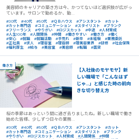
美容師のキャリアの築き方は今、かつてないほど選択肢が広がっ
ています。サロンで勤めるか、勤...
#30代
#40代
#50代
#ＱＢハウス
#アシスタント
#カット
#カット専門店
#コミュニケーション
#スタイリスト
#ブランク
#フリーランス
#やりがい
#ロジスカット
#中途
#人材育成
#人生100年
#人間関係
#仲間
#働きやすい
#働き方
#働く
#安心
#就職
#就職活動
#手荒れ
#新卒
#未経験
#業務委託
#正社員
#求人
#理容室
#理容師
#理美容業界
#研修
#社会保険
#福利厚生
#給与
#美容室
#美容師
#転職
#面貸
働き方
【入社後のモヤモヤ】新
しい職場で「こんなはず
じゃ…」と感じた時の前向
きな切り替え方
桜の季節はあっという間に過ぎ去りましたね。新しい職場で働き
始めた皆様、少しずつ日々の業務...
#30代
#40代
#50代
#ＱＢハウス
#アシスタント
#カット
#カット専門店
#コミュニケーション
#スタイリスト
#ブランク
#やりがい
#ロジスカット
#人材育成
#人間関係
#仲間