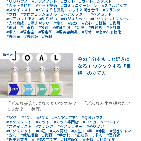
#ＱＢハウス
#アシスタント
#カット
#カットコンテスト
#カット専門店
#カット技術
#コミュニケーション
#スキルアップ
#スタイリスト
#どこよりも真剣にカットと向き合う
#ブランク
#プロ
#プロフェッショナル
#ヘアカッター
#ヘアカット
#ヘアカット職人
#やりがい
#ロジスカット
#ロジスカットスクール
#人材育成
#働きやすい
#働く
#安定
#安心
#就職
#復帰
#復職
#手荒れ
#技術
#教育制度
#新卒
#未経験
#正社員
#求人
#理容室
#理容師
#理美容業界
#研修
#磨かれる技術
#美容室
#美容師
#転職
働き方
今の自分をもっと好きに
なる！ ワクワクする「目
標」の立て方
「どんな美容師になりたいですか？」 「どんな人生を送りたい
ですか？」 美容...
#30代
#40代
#50代
#HAIRCUTTER
#ＱＢハウス
#アシスタント
#カット
#カット専門店
#コミュニケーション
#スタイリスト
#ブランク
#ヘアカッター
#やりがい
#ロジスカット
#中途
#人材育成
#人生100年
#仲間
#働きやすい
#安心
#就職活動
#復職
#手荒れ
#正社員
#求人
#理容師
#理美容業界
#目標の立て方
#目標設定
#研修
#社会保険