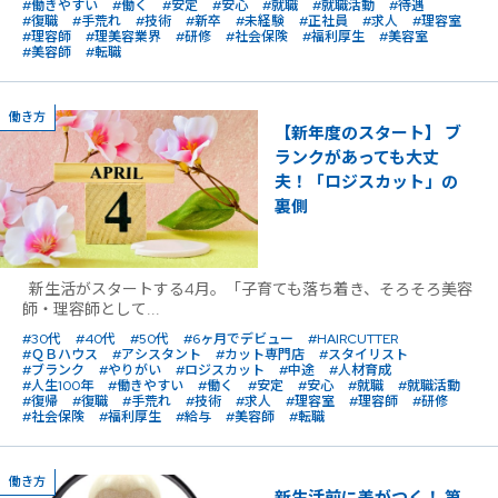
#働きやすい
#働く
#安定
#安心
#就職
#就職活動
#待遇
#復職
#手荒れ
#技術
#新卒
#未経験
#正社員
#求人
#理容室
#理容師
#理美容業界
#研修
#社会保険
#福利厚生
#美容室
#美容師
#転職
働き方
【新年度のスタート】 ブ
ランクがあっても大丈
夫！「ロジスカット」の
裏側
新生活がスタートする4月。「子育ても落ち着き、そろそろ美容
師・理容師として...
#30代
#40代
#50代
#6ヶ月でデビュー
#HAIRCUTTER
#ＱＢハウス
#アシスタント
#カット専門店
#スタイリスト
#ブランク
#やりがい
#ロジスカット
#中途
#人材育成
#人生100年
#働きやすい
#働く
#安定
#安心
#就職
#就職活動
#復帰
#復職
#手荒れ
#技術
#求人
#理容室
#理容師
#研修
#社会保険
#福利厚生
#給与
#美容師
#転職
働き方
新生活前に差がつく！ 第