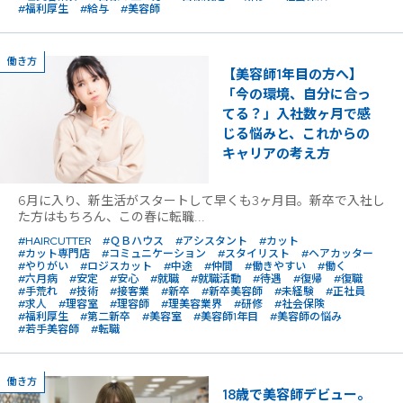
#福利厚生
#給与
#美容師
働き方
【美容師1年目の方へ】
「今の環境、自分に合っ
てる？」入社数ヶ月で感
じる悩みと、これからの
キャリアの考え方
6月に入り、新生活がスタートして早くも3ヶ月目。新卒で入社し
た方はもちろん、この春に転職...
#HAIRCUTTER
#ＱＢハウス
#アシスタント
#カット
#カット専門店
#コミュニケーション
#スタイリスト
#ヘアカッター
#やりがい
#ロジスカット
#中途
#仲間
#働きやすい
#働く
#六月病
#安定
#安心
#就職
#就職活動
#待遇
#復帰
#復職
#手荒れ
#技術
#接客業
#新卒
#新卒美容師
#未経験
#正社員
#求人
#理容室
#理容師
#理美容業界
#研修
#社会保険
#福利厚生
#第二新卒
#美容室
#美容師1年目
#美容師の悩み
#若手美容師
#転職
働き方
18歳で美容師デビュー。