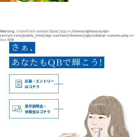
Warning
: Undefined variable $post_tags in
/home/qbhouse/qb-
recruit.com/public_html/wp-content/themes/qb/sidebar-column.php
on
line
108
応募・エントリー
はコチラ
見学説明会・
体験会はコチラ