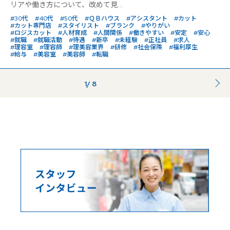
リアや働き方について、改めて見...
#30代
#40代
#50代
#ＱＢハウス
#アシスタント
#カット
#カット専門店
#スタイリスト
#ブランク
#やりがい
#ロジスカット
#人材育成
#人間関係
#働きやすい
#安定
#安心
#就職
#就職活動
#待遇
#新卒
#未経験
#正社員
#求人
#理容室
#理容師
#理美容業界
#研修
#社会保険
#福利厚生
#給与
#美容室
#美容師
#転職
1
/ 8
...