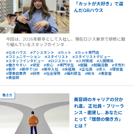
「カットが大好き」で選
んだQBハウス
今回は、2026年新卒として入社し、現在ロジス東京で研修に取
り組んでいるスタッフのインタ...
#ＱＢハウス
#アシスタント
#カット
#カット専門店
#コミュニケーション
#スタイリスト
#スタイリストデビュー
#スタッフインタビュー
#ロジスカット
#人材育成
#人間関係
#働きやすい
#安定
#安心
#専門学生
#就職
#就職活動
#手荒れ
#新卒
#新卒でQB
#新卒入社
#未経験
#正社員
#求人
#理容室
#理美容業界
#研修
#社会保険
#福利厚生
#給与
#美容室
#美容師
働き方
美容師のキャリアの分か
れ道。 正社員・フリーラ
ンス・面貸し… あなたに
とって「理想の働き方」
とは？