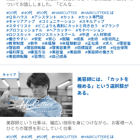
ついてお話ししました。「どんな...
#30代
#40代
#50代
#HAIRCUTTER
#HAIRCUTTERとは
#ＱＢハウス
#アシスタント
#カット
#カット専門店
#キャリアアップ
#コミュニケーション
#スキルアップ
#スタイリスト
#どこよりも真剣にカットと向き合う
#ブランク
#プロフェッショナル
#ヘアカッター
#モチベーション
#ロジスカット
#ロジスカットスクール
#中途
#人材育成
#働きやすい
#安定
#安心
#就職
#成長
#技術
#技術向上
#教育制度
#新卒
#未経験
#未経験歓迎
#正社員
#求人
#理容室
#理容師
#理容師転職
#理美容業界
#目標設定
#研修
#社会保険
#福利厚生
#練習方法
#美容室
#美容師
#美容師の働き方
#美容師転職
#習慣化
#自己成長
キャリア
美容師には、「カットを
極める」という選択肢が
ある。
美容師という仕事は、幅広い技術を身につけながら、お客様一人
ひとりの理想を形にしていく仕事...
#30代
#40代
#50代
#HAIRCUTTER
#HAIRCUTTERとは