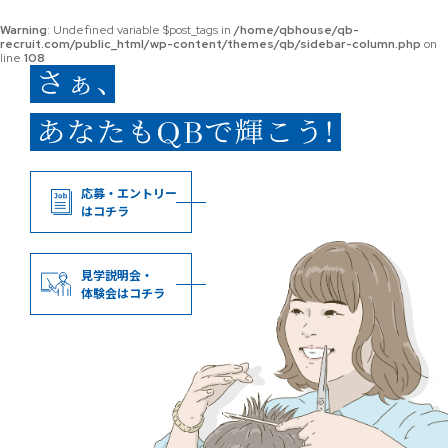
Warning
: Undefined variable $post_tags in
/home/qbhouse/qb-
recruit.com/public_html/wp-content/themes/qb/sidebar-column.php
on
line
108
応募・エントリー
はコチラ
見学説明会・
体験会はコチラ