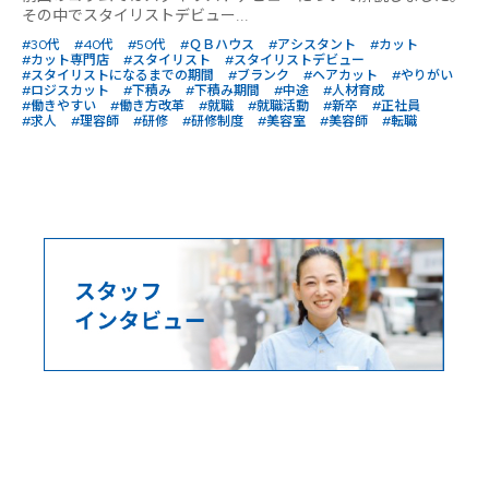
その中でスタイリストデビュー...
#30代
#40代
#50代
#ＱＢハウス
#アシスタント
#カット
#カット専門店
#スタイリスト
#スタイリストデビュー
#スタイリストになるまでの期間
#ブランク
#ヘアカット
#やりがい
#ロジスカット
#下積み
#下積み期間
#中途
#人材育成
#働きやすい
#働き方改革
#就職
#就職活動
#新卒
#正社員
#求人
#理容師
#研修
#研修制度
#美容室
#美容師
#転職