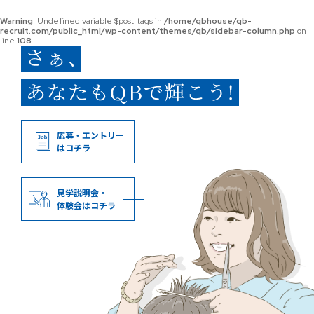
Warning
: Undefined variable $post_tags in
/home/qbhouse/qb-
recruit.com/public_html/wp-content/themes/qb/sidebar-column.php
on
line
108
応募・エントリー
はコチラ
見学説明会・
体験会はコチラ