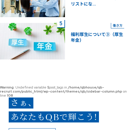
リストにな...
働き方
福利厚生について③（厚生
年金）
Warning
: Undefined variable $post_tags in
/home/qbhouse/qb-
recruit.com/public_html/wp-content/themes/qb/sidebar-column.php
on
line
108