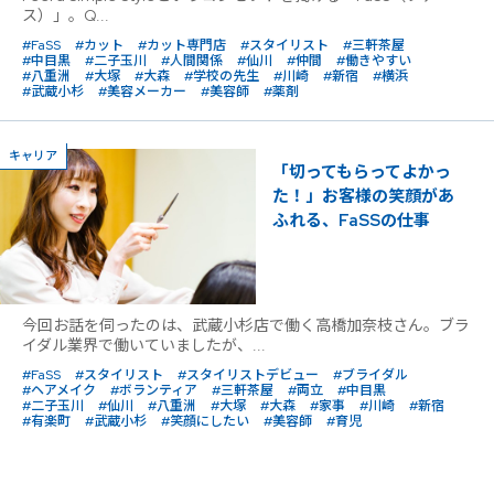
ス）」。Q...
#FaSS
#カット
#カット専門店
#スタイリスト
#三軒茶屋
#中目黒
#二子玉川
#人間関係
#仙川
#仲間
#働きやすい
#八重洲
#大塚
#大森
#学校の先生
#川崎
#新宿
#横浜
#武蔵小杉
#美容メーカー
#美容師
#薬剤
キャリア
「切ってもらってよかっ
た！」お客様の笑顔があ
ふれる、FaSSの仕事
今回お話を伺ったのは、武蔵小杉店で働く高橋加奈枝さん。ブラ
イダル業界で働いていましたが、...
#FaSS
#スタイリスト
#スタイリストデビュー
#ブライダル
#ヘアメイク
#ボランティア
#三軒茶屋
#両立
#中目黒
#二子玉川
#仙川
#八重洲
#大塚
#大森
#家事
#川崎
#新宿
#有楽町
#武蔵小杉
#笑顔にしたい
#美容師
#育児