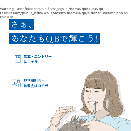
Warning
: Undefined variable $post_tags in
/home/qbhouse/qb-
recruit.com/public_html/wp-content/themes/qb/sidebar-column.php
on
line
108
応募・エントリー
はコチラ
見学説明会・
体験会はコチラ