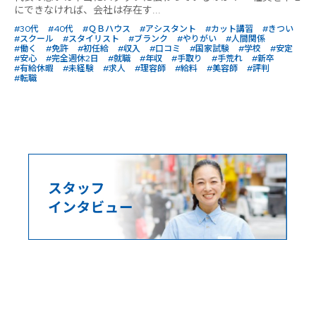
にできなければ、会社は存在す...
#30代
#40代
#ＱＢハウス
#アシスタント
#カット講習
#きつい
#スクール
#スタイリスト
#ブランク
#やりがい
#人間関係
#働く
#免許
#初任給
#収入
#口コミ
#国家試験
#学校
#安定
#安心
#完全週休2日
#就職
#年収
#手取り
#手荒れ
#新卒
#有給休暇
#未経験
#求人
#理容師
#給料
#美容師
#評判
#転職