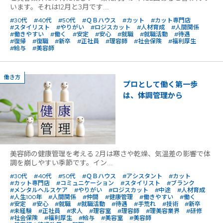
います。それは12月と3月です...
#30代
#40代
#50代
#ＱＢハウス
#カット
#カット専門店
#スタイリスト
#やりがい
#ロジスカット
#人材育成
#人間関係
#働きやすい
#働く
#安定
#安心
#就職
#就職活動
#待遇
#復帰
#復職
#新卒
#正社員
#理容師
#社会保険
#福利厚生
#給与
#美容師
働き方
プロとして働く第一歩
は、体調管理から
美容師の健康管理を考える 2月は寒さや乾燥、気温差の影響で体
調を崩しやすい季節です。イン...
#30代
#40代
#50代
#ＱＢハウス
#アシスタント
#カット
#カット専門店
#コミュニケーション
#スタイリスト
#ブランク
#メンタルヘルスケア
#やりがい
#ロジスカット
#中途
#人材育成
#人生100年
#人間関係
#仲間
#健康管理
#働きやすい
#働く
#安定
#安心
#就職
#就職活動
#待遇
#手荒れ
#技術
#新卒
#未経験
#正社員
#求人
#理容室
#理容師
#理美容業界
#研修
#社会保険
#福利厚生
#給与
#美容室
#美容師