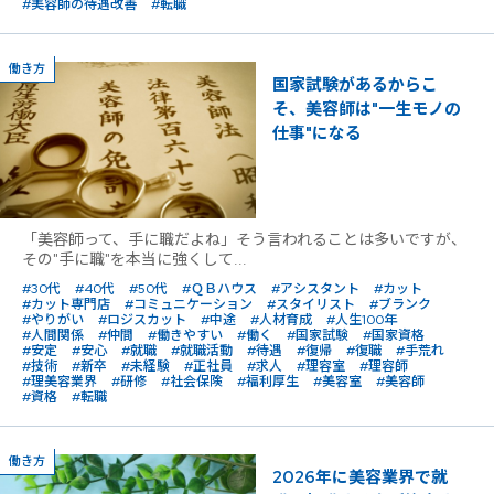
#美容師の待遇改善
#転職
働き方
国家試験があるからこ
そ、美容師は"一生モノの
仕事"になる
「美容師って、手に職だよね」そう言われることは多いですが、
その"手に職"を本当に強くして...
#30代
#40代
#50代
#ＱＢハウス
#アシスタント
#カット
#カット専門店
#コミュニケーション
#スタイリスト
#ブランク
#やりがい
#ロジスカット
#中途
#人材育成
#人生100年
#人間関係
#仲間
#働きやすい
#働く
#国家試験
#国家資格
#安定
#安心
#就職
#就職活動
#待遇
#復帰
#復職
#手荒れ
#技術
#新卒
#未経験
#正社員
#求人
#理容室
#理容師
#理美容業界
#研修
#社会保険
#福利厚生
#美容室
#美容師
#資格
#転職
働き方
2026年に美容業界で就