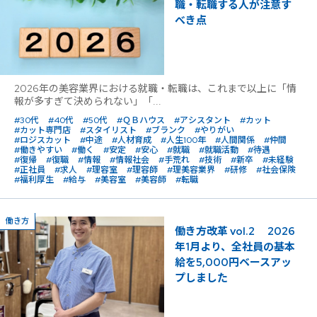
職・転職する人が注意す
べき点
2026年の美容業界における就職・転職は、これまで以上に「情
報が多すぎて決められない」「...
#30代
#40代
#50代
#ＱＢハウス
#アシスタント
#カット
#カット専門店
#スタイリスト
#ブランク
#やりがい
#ロジスカット
#中途
#人材育成
#人生100年
#人間関係
#仲間
#働きやすい
#働く
#安定
#安心
#就職
#就職活動
#待遇
#復帰
#復職
#情報
#情報社会
#手荒れ
#技術
#新卒
#未経験
#正社員
#求人
#理容室
#理容師
#理美容業界
#研修
#社会保険
#福利厚生
#給与
#美容室
#美容師
#転職
働き方
働き方改革 vol.2 2026
年1月より、全社員の基本
給を5,000円ベースアッ
プしました