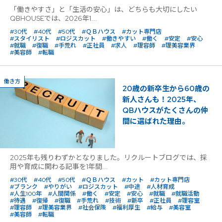
「働きやすさ」と「生活の安心」は、どちらも大切にしたい
QBHOUSEでは、2026年1...
#30代
#40代
#50代
#ＱＢハウス
#カット専門店
#スタイリスト
#ロジスカット
#働きやすい
#働く
#安定
#安心
#就職
#復職
#手荒れ
#正社員
#求人
#理容師
#理美容業界
#美容師
#転職
働き方
20歳の新卒生から60歳の
新人さんも！2025年、
QBハウスがたくさんの仲
間に選ばれた理由。
2025年も残りわずかとなりました。リクルートブログでは、採
用や育成に関わる記事を1年間...
#30代
#40代
#50代
#ＱＢハウス
#カット
#カット専門店
#ブランク
#やりがい
#ロジスカット
#中途
#人材育成
#人生100年
#人間関係
#働く
#安定
#安心
#就職
#就職活動
#待遇
#復帰
#復職
#手荒れ
#技術
#新卒
#正社員
#理容室
#理容師
#理美容業界
#社会保険
#福利厚生
#給与
#美容室
#美容師
#転職