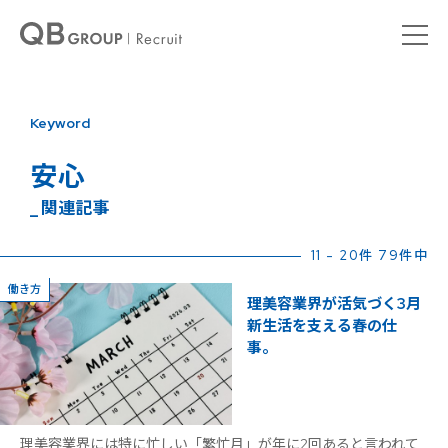
Keyword
安心
_ 関連記事
11 - 20件 79件中
働き方
理美容業界が活気づく3月
新生活を支える春の仕
事。
理美容業界には特に忙しい「繁忙月」が年に2回あると言われて