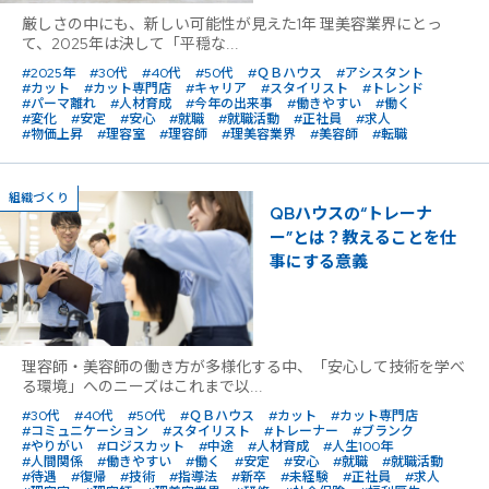
厳しさの中にも、新しい可能性が見えた1年 理美容業界にとっ
て、2025年は決して「平穏な...
#2025年
#30代
#40代
#50代
#ＱＢハウス
#アシスタント
#カット
#カット専門店
#キャリア
#スタイリスト
#トレンド
#パーマ離れ
#人材育成
#今年の出来事
#働きやすい
#働く
#変化
#安定
#安心
#就職
#就職活動
#正社員
#求人
#物価上昇
#理容室
#理容師
#理美容業界
#美容師
#転職
組織づくり
QBハウスの“トレーナ
ー”とは？教えることを仕
事にする意義
理容師・美容師の働き方が多様化する中、「安心して技術を学べ
る環境」へのニーズはこれまで以...
#30代
#40代
#50代
#ＱＢハウス
#カット
#カット専門店
#コミュニケーション
#スタイリスト
#トレーナー
#ブランク
#やりがい
#ロジスカット
#中途
#人材育成
#人生100年
#人間関係
#働きやすい
#働く
#安定
#安心
#就職
#就職活動
#待遇
#復帰
#技術
#指導法
#新卒
#未経験
#正社員
#求人