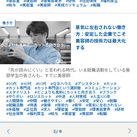
#理容室
#理容師
#理美容業界
#研修
#社会保険
#福利厚生
#給与
#美容室
#美容師
#育成カリキュラム
#転職
働き方
景気に左右されない働き
方：安定した企業でこそ
美容師の技術力は最大化
する
「先が読みにくい」と言われる時代。いま就職活動をしている美
容学生の皆さんも、すでに美容師...
#30代
#40代
#50代
#ＱＢハウス
#アシスタント
#カット
#カット専門店
#カット専門店という選択肢
#コミュニケーション
#スタイリスト
#どこよりも真剣にカットと向き合う
#ブランク
#やりがい
#ロジスカット
#中途
#人材育成
#人生100年
#人間関係
#仲間
#働きやすい
#働く
#安定
#安心
#就職
#就職活動
#待遇
#復帰
#技術力
#新卒
#景気に左右されない
#未経験
#正社員
#求人
#理容室
#理容師
#理美容業界
#研修
#社会保険
#福利厚生
#給与
#美容室
#美容師
#転職
2
/ 8
前のページ
...