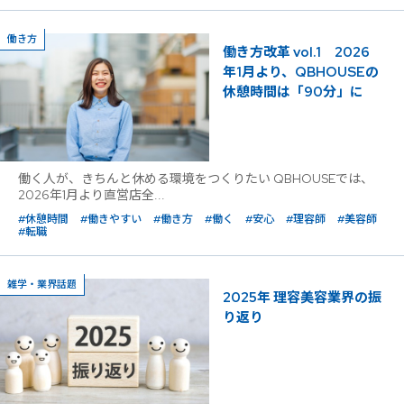
働き方
働き方改革 vol.1 2026
年1月より、QBHOUSEの
休憩時間は「90分」に
働く人が、きちんと休める環境をつくりたい QBHOUSEでは、
2026年1月より直営店全...
#休憩時間
#働きやすい
#働き方
#働く
#安心
#理容師
#美容師
#転職
雑学・業界話題
2025年 理容美容業界の振
り返り