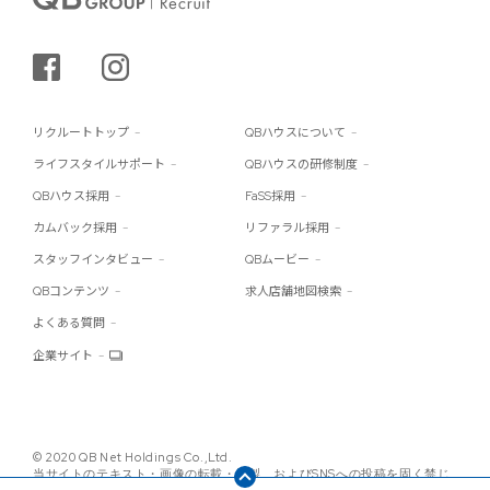
シェアする
インスタグラム
リクルートトップ
QBハウスについて
ライフスタイルサポート
QBハウスの研修制度
QBハウス採用
FaSS採用
カムバック採用
リファラル採用
スタッフインタビュー
QBムービー
QBコンテンツ
求人店舗地図検索
よくある質問
企業サイト
© 2020 QB Net Holdings Co.,Ltd.
当サイトのテキスト・画像の転載・複製、およびSNSへの投稿を固く禁じ
ます。