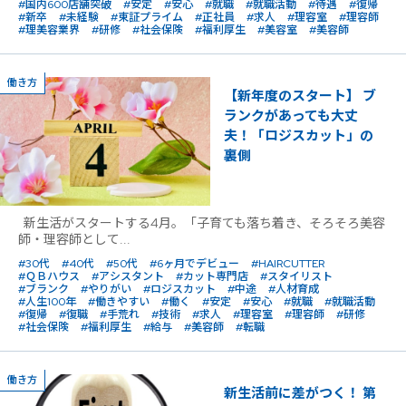
#国内600店舗突破
#安定
#安心
#就職
#就職活動
#待遇
#復帰
#新卒
#未経験
#東証プライム
#正社員
#求人
#理容室
#理容師
#理美容業界
#研修
#社会保険
#福利厚生
#美容室
#美容師
働き方
【新年度のスタート】 ブ
ランクがあっても大丈
夫！「ロジスカット」の
裏側
新生活がスタートする4月。「子育ても落ち着き、そろそろ美容
師・理容師として...
#30代
#40代
#50代
#6ヶ月でデビュー
#HAIRCUTTER
#ＱＢハウス
#アシスタント
#カット専門店
#スタイリスト
#ブランク
#やりがい
#ロジスカット
#中途
#人材育成
#人生100年
#働きやすい
#働く
#安定
#安心
#就職
#就職活動
#復帰
#復職
#手荒れ
#技術
#求人
#理容室
#理容師
#研修
#社会保険
#福利厚生
#給与
#美容師
#転職
働き方
新生活前に差がつく！ 第