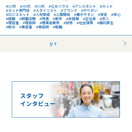
#30代
#40代
#50代
#ＱＢハウス
#アシスタント
#カット
#カット専門店
#スタイリスト
#ブランク
#やりがい
#ロジスカット
#人材育成
#人間関係
#働きやすい
#安定
#安心
#就職
#就職活動
#待遇
#新卒
#未経験
#正社員
#求人
#理容室
#理容師
#理美容業界
#研修
#社会保険
#福利厚生
#給与
#美容室
#美容師
#転職
1
/ 7
...