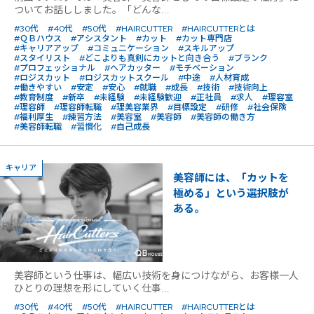
ついてお話ししました。「どんな...
#30代
#40代
#50代
#HAIRCUTTER
#HAIRCUTTERとは
#ＱＢハウス
#アシスタント
#カット
#カット専門店
#キャリアアップ
#コミュニケーション
#スキルアップ
#スタイリスト
#どこよりも真剣にカットと向き合う
#ブランク
#プロフェッショナル
#ヘアカッター
#モチベーション
#ロジスカット
#ロジスカットスクール
#中途
#人材育成
#働きやすい
#安定
#安心
#就職
#成長
#技術
#技術向上
#教育制度
#新卒
#未経験
#未経験歓迎
#正社員
#求人
#理容室
#理容師
#理容師転職
#理美容業界
#目標設定
#研修
#社会保険
#福利厚生
#練習方法
#美容室
#美容師
#美容師の働き方
#美容師転職
#習慣化
#自己成長
キャリア
美容師には、「カットを
極める」という選択肢が
ある。
美容師という仕事は、幅広い技術を身につけながら、お客様一人
ひとりの理想を形にしていく仕事...
#30代
#40代
#50代
#HAIRCUTTER
#HAIRCUTTERとは