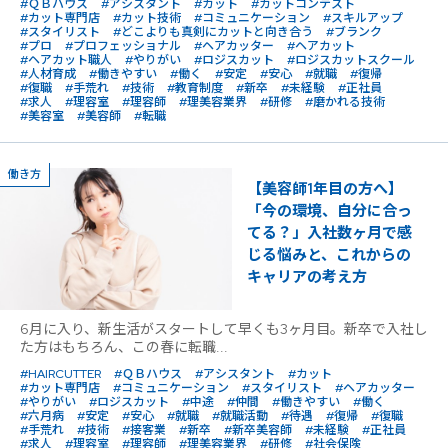
#ＱＢハウス
#アシスタント
#カット
#カットコンテスト
#カット専門店
#カット技術
#コミュニケーション
#スキルアップ
#スタイリスト
#どこよりも真剣にカットと向き合う
#ブランク
#プロ
#プロフェッショナル
#ヘアカッター
#ヘアカット
#ヘアカット職人
#やりがい
#ロジスカット
#ロジスカットスクール
#人材育成
#働きやすい
#働く
#安定
#安心
#就職
#復帰
#復職
#手荒れ
#技術
#教育制度
#新卒
#未経験
#正社員
#求人
#理容室
#理容師
#理美容業界
#研修
#磨かれる技術
#美容室
#美容師
#転職
働き方
【美容師1年目の方へ】
「今の環境、自分に合っ
てる？」入社数ヶ月で感
じる悩みと、これからの
キャリアの考え方
6月に入り、新生活がスタートして早くも3ヶ月目。新卒で入社し
た方はもちろん、この春に転職...
#HAIRCUTTER
#ＱＢハウス
#アシスタント
#カット
#カット専門店
#コミュニケーション
#スタイリスト
#ヘアカッター
#やりがい
#ロジスカット
#中途
#仲間
#働きやすい
#働く
#六月病
#安定
#安心
#就職
#就職活動
#待遇
#復帰
#復職
#手荒れ
#技術
#接客業
#新卒
#新卒美容師
#未経験
#正社員
#求人
#理容室
#理容師
#理美容業界
#研修
#社会保険