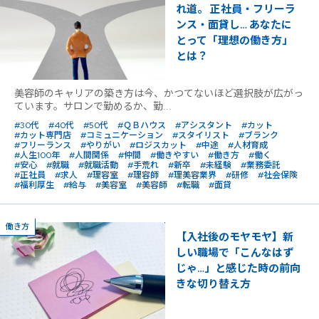
れ道。 正社員・フリーラ
ンス・面貸し… あなたに
とって「理想の働き方」
とは？
美容師のキャリアの築き方は今、かつてないほど選択肢が広がっ
ています。サロンで勤めるか、勤...
#30代
#40代
#50代
#ＱＢハウス
#アシスタント
#カット
#カット専門店
#コミュニケーション
#スタイリスト
#ブランク
#フリーランス
#やりがい
#ロジスカット
#中途
#人材育成
#人生100年
#人間関係
#仲間
#働きやすい
#働き方
#働く
#安心
#就職
#就職活動
#手荒れ
#新卒
#未経験
#業務委託
#正社員
#求人
#理容室
#理容師
#理美容業界
#研修
#社会保険
#福利厚生
#給与
#美容室
#美容師
#転職
#面貸
働き方
【入社後のモヤモヤ】新
しい職場で「こんなはず
じゃ…」と感じた時の前向
きな切り替え方