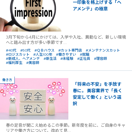
一印象を格上げする「ヘ
アメンテ」の極意
3月下旬から4月にかけては、入学や入社、異動など、新しい環境
へと踏み出す方が多い季節です...
#40代
#50代
#ＱＢハウス
#カット専門店
#メンテナンスカット
#ロジスカット
#人生100年
#働きやすい
#就職
#新成人、ヘアメンテ
#新生活
#未経験
#正社員
#理容師
#福利厚生
#美容師
働き方
「将来の不安」を手放す
春に。 美容業界で「長く
安定して働く」という選
択
春の足音が聞こえ始めるこの季節。新年度を前に、ご自身のキャ
リアや働き方について、改めて見...