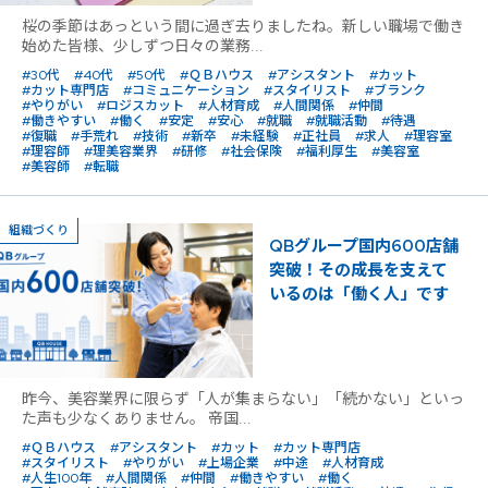
桜の季節はあっという間に過ぎ去りましたね。新しい職場で働き
始めた皆様、少しずつ日々の業務...
#30代
#40代
#50代
#ＱＢハウス
#アシスタント
#カット
#カット専門店
#コミュニケーション
#スタイリスト
#ブランク
#やりがい
#ロジスカット
#人材育成
#人間関係
#仲間
#働きやすい
#働く
#安定
#安心
#就職
#就職活動
#待遇
#復職
#手荒れ
#技術
#新卒
#未経験
#正社員
#求人
#理容室
#理容師
#理美容業界
#研修
#社会保険
#福利厚生
#美容室
#美容師
#転職
組織づくり
QBグループ国内600店舗
突破！その成長を支えて
いるのは「働く人」です
昨今、美容業界に限らず「人が集まらない」「続かない」といっ
た声も少なくありません。 帝国...
#ＱＢハウス
#アシスタント
#カット
#カット専門店
#スタイリスト
#やりがい
#上場企業
#中途
#人材育成
#人生100年
#人間関係
#仲間
#働きやすい
#働く