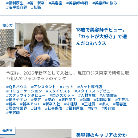
#福利厚生
#第二新卒
#美容室
#美容師1年目
#美容師の悩み
#若手美容師
#転職
働き方
18歳で美容師デビュー。
「カットが大好き」で選
んだQBハウス
今回は、2026年新卒として入社し、現在ロジス東京で研修に取
り組んでいるスタッフのインタ...
#ＱＢハウス
#アシスタント
#カット
#カット専門店
#コミュニケーション
#スタイリスト
#スタイリストデビュー
#スタッフインタビュー
#ロジスカット
#人材育成
#人間関係
#働きやすい
#安定
#安心
#専門学生
#就職
#就職活動
#手荒れ
#新卒
#新卒でQB
#新卒入社
#未経験
#正社員
#求人
#理容室
#理美容業界
#研修
#社会保険
#福利厚生
#給与
#美容室
#美容師
働き方
美容師のキャリアの分か