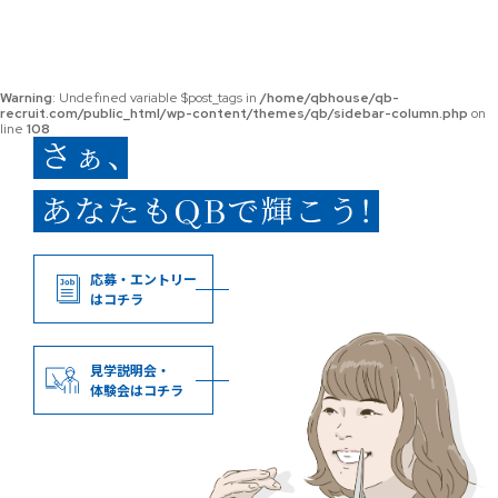
Warning
: Undefined variable $post_tags in
/home/qbhouse/qb-
recruit.com/public_html/wp-content/themes/qb/sidebar-column.php
on
line
108
応募・エントリー
はコチラ
見学説明会・
体験会はコチラ