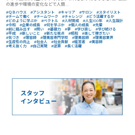
の進歩や環境の変化などで人類...
#ＱＢハウス
#アシスタント
#キャリア
#サロン
#スタイリスト
#チームで働く
#チームワーク
#チャレンジ
#どう活躍するか
#どのように学ぶか
#ベクトル
#人材育成
#人生100年
#人生設計
#令和
#企業の成長
#何を学ぶか
#個人の成長
#先輩
#前に踏み出す
#問い
#基礎力
#夢
#学び直し
#学び続ける
#平成
#新しいこと
#新たな視点
#昭和
#楽して稼ぎたい
#気づき
#理容師
#理美容専門学校
#理美容師
#理美容業界
#生産性の向上
#社会人
#社会貢献
#経営者
#美容師
#考え抜く力
#自己実現
#逆算
#長く活躍