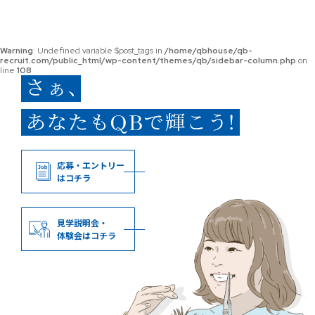
Warning
: Undefined variable $post_tags in
/home/qbhouse/qb-
recruit.com/public_html/wp-content/themes/qb/sidebar-column.php
on
line
108
応募・エントリー
はコチラ
見学説明会・
体験会はコチラ