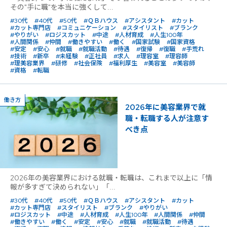
その"手に職"を本当に強くして...
#30代
#40代
#50代
#ＱＢハウス
#アシスタント
#カット
#カット専門店
#コミュニケーション
#スタイリスト
#ブランク
#やりがい
#ロジスカット
#中途
#人材育成
#人生100年
#人間関係
#仲間
#働きやすい
#働く
#国家試験
#国家資格
#安定
#安心
#就職
#就職活動
#待遇
#復帰
#復職
#手荒れ
#技術
#新卒
#未経験
#正社員
#求人
#理容室
#理容師
#理美容業界
#研修
#社会保険
#福利厚生
#美容室
#美容師
#資格
#転職
働き方
2026年に美容業界で就
職・転職する人が注意す
べき点
2026年の美容業界における就職・転職は、これまで以上に「情
報が多すぎて決められない」「...
#30代
#40代
#50代
#ＱＢハウス
#アシスタント
#カット
#カット専門店
#スタイリスト
#ブランク
#やりがい
#ロジスカット
#中途
#人材育成
#人生100年
#人間関係
#仲間
#働きやすい
#働く
#安定
#安心
#就職
#就職活動
#待遇