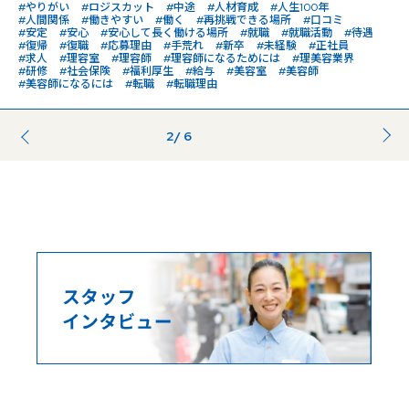
#やりがい
#ロジスカット
#中途
#人材育成
#人生100年
#人間関係
#働きやすい
#働く
#再挑戦できる場所
#口コミ
#安定
#安心
#安心して長く働ける場所
#就職
#就職活動
#待遇
#復帰
#復職
#応募理由
#手荒れ
#新卒
#未経験
#正社員
#求人
#理容室
#理容師
#理容師になるためには
#理美容業界
#研修
#社会保険
#福利厚生
#給与
#美容室
#美容師
#美容師になるには
#転職
#転職理由
2
/ 6
前のページ
...