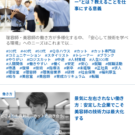
ー”とは？教えることを仕
事にする意義
理容師・美容師の働き方が多様化する中、「安心して技術を学べ
る環境」へのニーズはこれまで以...
#30代
#40代
#50代
#ＱＢハウス
#カット
#カット専門店
#コミュニケーション
#スタイリスト
#トレーナー
#ブランク
#やりがい
#ロジスカット
#中途
#人材育成
#人生100年
#人間関係
#働きやすい
#働く
#安定
#安心
#就職
#就職活動
#待遇
#復帰
#技術
#指導法
#新卒
#未経験
#正社員
#求人
#理容室
#理容師
#理美容業界
#研修
#社会保険
#福利厚生
#給与
#美容室
#美容師
#育成カリキュラム
#転職
働き方
景気に左右されない働き
方：安定した企業でこそ
美容師の技術力は最大化
する