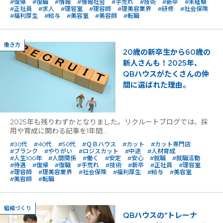
#復帰
#復職
#情報
#情報社会
#手荒れ
#技術
#新卒
#未経験
#正社員
#求人
#理容室
#理容師
#理美容業界
#研修
#社会保険
#福利厚生
#給与
#美容室
#美容師
#転職
働き方
20歳の新卒生から60歳の
新人さんも！2025年、
QBハウスがたくさんの仲
間に選ばれた理由。
2025年も残りわずかとなりました。リクルートブログでは、採
用や育成に関わる記事を1年間...
#30代
#40代
#50代
#ＱＢハウス
#カット
#カット専門店
#ブランク
#やりがい
#ロジスカット
#中途
#人材育成
#人生100年
#人間関係
#働く
#安定
#安心
#就職
#就職活動
#待遇
#復帰
#復職
#手荒れ
#技術
#新卒
#正社員
#理容室
#理容師
#理美容業界
#社会保険
#福利厚生
#給与
#美容室
#美容師
#転職
組織づくり
QBハウスの“トレーナ