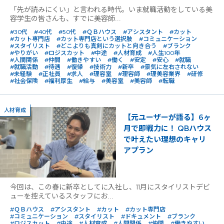
「先が読みにくい」と言われる時代。いま就職活動をしている美
容学生の皆さんも、すでに美容師...
#30代
#40代
#50代
#ＱＢハウス
#アシスタント
#カット
#カット専門店
#カット専門店という選択肢
#コミュニケーション
#スタイリスト
#どこよりも真剣にカットと向き合う
#ブランク
#やりがい
#ロジスカット
#中途
#人材育成
#人生100年
#人間関係
#仲間
#働きやすい
#働く
#安定
#安心
#就職
#就職活動
#待遇
#復帰
#技術力
#新卒
#景気に左右されない
#未経験
#正社員
#求人
#理容室
#理容師
#理美容業界
#研修
#社会保険
#福利厚生
#給与
#美容室
#美容師
#転職
人材育成
【元ユーザーが語る】6ヶ
月で即戦力に！ QBハウス
で叶えたい理想のキャリ
アプラン
今回は、この春に新卒としてに入社し、11月にスタイリストデビ
ューを控えているスタッフにお...
#ＱＢハウス
#アシスタント
#カット
#カット専門店
#コミュニケーション
#スタイリスト
#ドキュメント
#ブランク
#ロジスカット
#中途
#人材育成
#人間関係
#仲間
#働きやすい