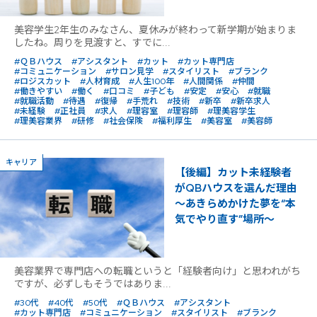
美容学生2年生のみなさん、夏休みが終わって新学期が始まりま
したね。周りを見渡すと、すでに...
#ＱＢハウス
#アシスタント
#カット
#カット専門店
#コミュニケーション
#サロン見学
#スタイリスト
#ブランク
#ロジスカット
#人材育成
#人生100年
#人間関係
#仲間
#働きやすい
#働く
#口コミ
#子ども
#安定
#安心
#就職
#就職活動
#待遇
#復帰
#手荒れ
#技術
#新卒
#新卒求人
#未経験
#正社員
#求人
#理容室
#理容師
#理美容学生
#理美容業界
#研修
#社会保険
#福利厚生
#美容室
#美容師
キャリア
【後編】カット未経験者
がQBハウスを選んだ理由
〜あきらめかけた夢を“本
気でやり直す”場所〜
美容業界で専門店への転職というと「経験者向け」と思われがち
ですが、必ずしもそうではありま...
#30代
#40代
#50代
#ＱＢハウス
#アシスタント
#カット専門店
#コミュニケーション
#スタイリスト
#ブランク