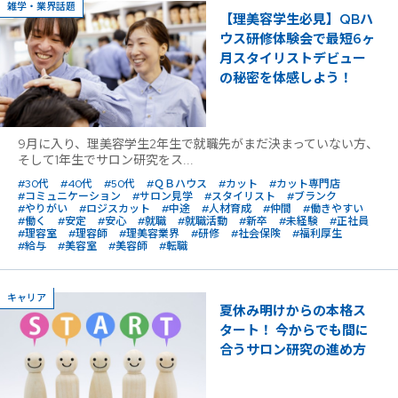
雑学・業界話題
【理美容学生必見】QBハ
ウス研修体験会で最短6ヶ
月スタイリストデビュー
の秘密を体感しよう！
9月に入り、理美容学生2年生で就職先がまだ決まっていない方、
そして1年生でサロン研究をス...
#30代
#40代
#50代
#ＱＢハウス
#カット
#カット専門店
#コミュニケーション
#サロン見学
#スタイリスト
#ブランク
#やりがい
#ロジスカット
#中途
#人材育成
#仲間
#働きやすい
#働く
#安定
#安心
#就職
#就職活動
#新卒
#未経験
#正社員
#理容室
#理容師
#理美容業界
#研修
#社会保険
#福利厚生
#給与
#美容室
#美容師
#転職
キャリア
夏休み明けからの本格ス
タート！ 今からでも間に
合うサロン研究の進め方