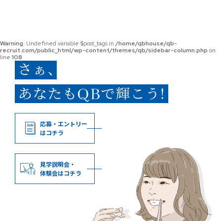
Warning
: Undefined variable $post_tags in
/home/qbhouse/qb-
recruit.com/public_html/wp-content/themes/qb/sidebar-column.php
on
line
108
応募・エントリー
はコチラ
見学説明会・
体験会はコチラ