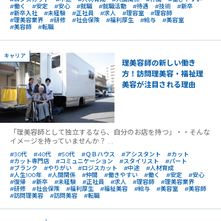
#働く
#安定
#安心
#就職
#就職活動
#待遇
#技術
#新卒
#新卒入社
#未経験
#正社員
#求人
#理容室
#理容師
#理美容業界
#研修
#社会保険
#福利厚生
#給与
#美容室
#美容師
#転職
キャリア
理美容師の新しい働き
方！訪問理美容・福祉理
美容が注目される理由
「理美容師として独立するなら、自分のお店を持つ」・・そんな
イメージを持っていませんか？ ...
#30代
#40代
#50代
#ＱＢハウス
#アシスタント
#カット
#カット専門店
#コミュニケーション
#スタイリスト
#パート
#ブランク
#やりがい
#ロジスカット
#中途
#人材育成
#人生100年
#人間関係
#仲間
#働きやすい
#働く
#安定
#安心
#復帰
#新卒
#未経験
#正社員
#求人
#理容師
#理美容業界
#研修
#社会保険
#福利厚生
#福祉美容
#給与
#美容室
#美容師
#訪問理美容
#訪問美容
#転職