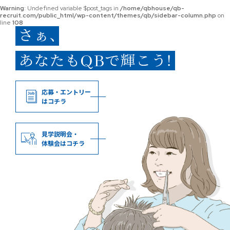
Warning
: Undefined variable $post_tags in
/home/qbhouse/qb-
recruit.com/public_html/wp-content/themes/qb/sidebar-column.php
on
line
108
応募・エントリー
はコチラ
見学説明会・
体験会はコチラ