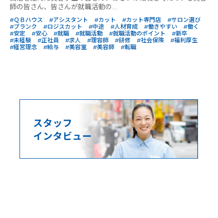
師の皆さん、皆さんが就職活動の...
#ＱＢハウス
#アシスタント
#カット
#カット専門店
#サロン選び
#ブランク
#ロジスカット
#中途
#人材育成
#働きやすい
#働く
#安定
#安心
#就職
#就職活動
#就職活動のポイント
#新卒
#未経験
#正社員
#求人
#理容師
#研修
#社会保険
#福利厚生
#経営理念
#給与
#美容室
#美容師
#転職