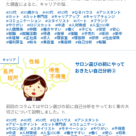
た調査によると、キャリアの悩...
#30代
#30歳から
#40代
#50代
#ＱＢハウス
#アシスタント
#カット
#カット専門店
#キャリアアップ
#キャリアチェンジ
#コミュニケーション
#スタイリスト
#パート
#ブランク
#やりがい
#ロジスカット
#中途
#人材育成
#人生100年
#人間関係
#仲間
#働きやすい
#働く
#子ども
#安定
#安心
#就職
#就職活動
#待遇
#復帰
#復職
#手荒れ
#技術
#新卒
#未経験
#正社員
#求人
#理容室
#理容師
#研修
#社会保険
#福利厚生
#給与
#美容室
#美容師
#自己分析
#転職
キャリア
サロン選びの前にやって
おきたい自己分析②
前回のコラムではサロン選びの前に自己分析をやっておく事の大
切さについて説明しました。 h...
#30代
#40代
#50代
#ＱＢハウス
#アシスタント
#アピールポイント
#カット専門店
#コミュニケーション
#サロン選び
#スタイリスト
#モチベーション
#やりがい
#不得意
#中途
#人材育成
#人生100年
#働きやすい
#働く
#安心
#将来