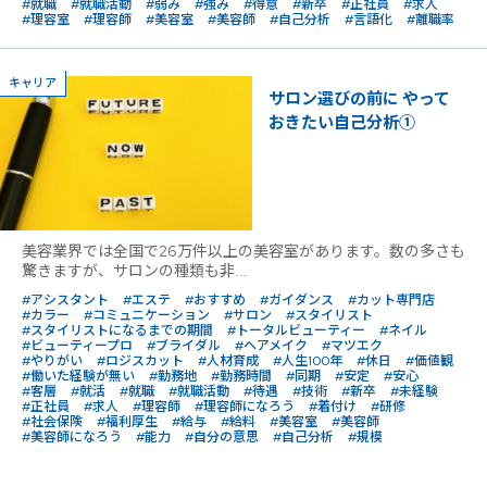
#就職
#就職活動
#弱み
#強み
#得意
#新卒
#正社員
#求人
#理容室
#理容師
#美容室
#美容師
#自己分析
#言語化
#離職率
キャリア
サロン選びの前に やって
おきたい自己分析①
美容業界では全国で26万件以上の美容室があります。数の多さも
驚きますが、サロンの種類も非...
#アシスタント
#エステ
#おすすめ
#ガイダンス
#カット専門店
#カラー
#コミュニケーション
#サロン
#スタイリスト
#スタイリストになるまでの期間
#トータルビューティー
#ネイル
#ビューティープロ
#ブライダル
#ヘアメイク
#マツエク
#やりがい
#ロジスカット
#人材育成
#人生100年
#休日
#価値観
#働いた経験が無い
#勤務地
#勤務時間
#同期
#安定
#安心
#客層
#就活
#就職
#就職活動
#待遇
#技術
#新卒
#未経験
#正社員
#求人
#理容師
#理容師になろう
#着付け
#研修
#社会保険
#福利厚生
#給与
#給料
#美容室
#美容師
#美容師になろう
#能力
#自分の意思
#自己分析
#規模