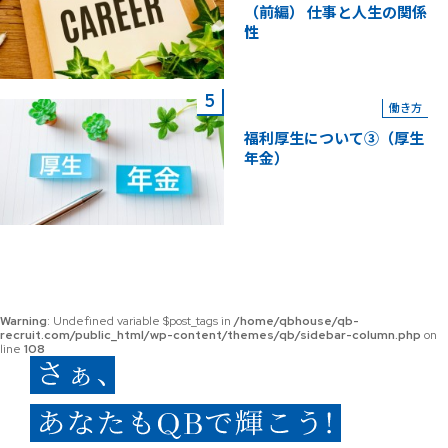
（前編） 仕事と人生の関係
性
働き方
福利厚生について③（厚生
年金）
Warning
: Undefined variable $post_tags in
/home/qbhouse/qb-
recruit.com/public_html/wp-content/themes/qb/sidebar-column.php
on
line
108