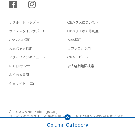
シェアする
インスタグラム
リクルートトップ
QBハウスについて
ライフスタイルサポート
QBハウスの研修制度
QBハウス採用
FaSS採用
カムバック採用
リファラル採用
スタッフインタビュー
QBムービー
QBコンテンツ
求人店舗地図検索
よくある質問
企業サイト
© 2020 QB Net Holdings Co.,Ltd.
当サイトのテキスト・画像の転載・複製、およびSNSへの投稿を固く禁じ
ます。
Column Category