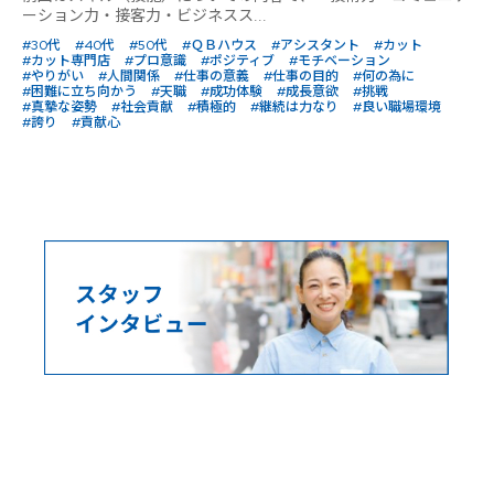
ーション力・接客力・ビジネスス...
#30代
#40代
#50代
#ＱＢハウス
#アシスタント
#カット
#カット専門店
#プロ意識
#ポジティブ
#モチベーション
#やりがい
#人間関係
#仕事の意義
#仕事の目的
#何の為に
#困難に立ち向かう
#天職
#成功体験
#成長意欲
#挑戦
#真摯な姿勢
#社会貢献
#積極的
#継続は力なり
#良い職場環境
#誇り
#貢献心