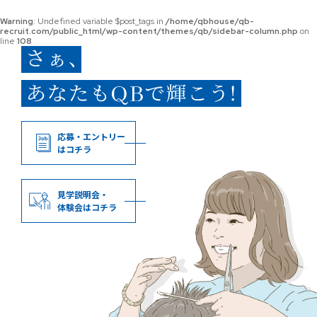
Warning
: Undefined variable $post_tags in
/home/qbhouse/qb-
recruit.com/public_html/wp-content/themes/qb/sidebar-column.php
on
line
108
応募・エントリー
はコチラ
見学説明会・
体験会はコチラ