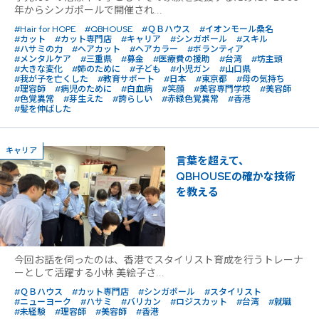
年からシンガポールで開催され...
#Hair for HOPE
#QBHOUSE
#ＱＢハウス
#イオンモール桑名
#カット
#カット専門店
#キャリア
#シンガポール
#スキル
#ハサミの力
#ヘアカット
#ヘアカラー
#ボランティア
#メンタルケア
#三重県
#募金
#医療費の援助
#台湾
#坊主頭
#大きな変化
#姉のために
#子ども
#小児ガン
#山口県
#我が子を亡くした
#教育サポート
#日本
#東京都
#母の気持ち
#理容師
#病児のために
#白血病
#笑顔
#美容専門学校
#美容師
#色覚異常
#芽生えた
#誇らしい
#赤緑色覚異常
#香港
#髪を伸ばした
キャリア
言葉を超えて、
QBHOUSEの確かな技術
を教える
今回お話を伺ったのは、香港でスタイリスト育成を行うトレーナ
ーとして活躍する小林 美絵子さ...
#ＱＢハウス
#カット専門店
#シンガポール
#スタイリスト
#ニューヨーク
#ハサミ
#バリカン
#ロジスカット
#台湾
#就職
#未経験
#理容師
#美容師
#香港