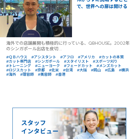
で、世界への扉は開ける
海外での店舗展開も積極的に行っている、QBHOUSE。2002年
のシンガポール出店を皮切...
#ＱＢハウス
#アシスタント
#アフロ
#アメリカ
#カットの本質
#カット専門店
#シンガポール
#スタイリスト
#スポーツ刈り
#トレーニング
#ニューヨーク
#フェードカット
#メンズカット
#ロジスカット
#京都
#北米
#台湾
#大阪
#岡山
#広島
#横浜
#海外
#理容師
#美容師
#香港