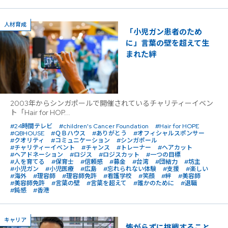
人材育成
「小児ガン患者のため
に」言葉の壁を超えて生
まれた絆
2003年からシンガポールで開催されているチャリティーイベン
ト「Hair for HOP...
#24時間テレビ
#children's Cancer Foundation
#Hair for HOPE
#QBHOUSE
#ＱＢハウス
#ありがとう
#オフィシャルスポンサー
#クオリティ
#コミュニケーション
#シンガポール
#チャリティーイベント
#チャンス
#トレーナー
#ヘアカット
#ヘアドネーション
#ロジス
#ロジスカット
#一つの目標
#人を育てる
#保育士
#信頼感
#募金
#台湾
#団結力
#坊主
#小児ガン
#小児医療
#広島
#忘れられない体験
#支援
#楽しい
#海外
#理容師
#理容師免許
#看護学校
#笑顔
#絆
#美容師
#美容師免許
#言葉の壁
#言葉を超えて
#誰かのために
#退職
#鈍感
#香港
キャリア
怖がらずに挑戦すること