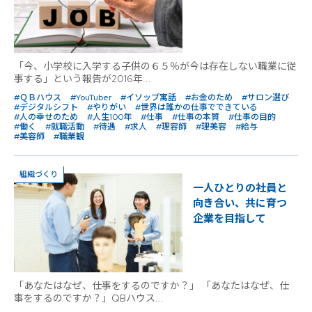
「今、小学校に入学する子供の６５％が今は存在しない職業に従
事する」という報告が2016年...
#ＱＢハウス
#YouTuber
#イソップ寓話
#お金のため
#サロン選び
#デジタルシフト
#やりがい
#世界は誰かの仕事でできている
#人の幸せのため
#人生100年
#仕事
#仕事の本質
#仕事の目的
#働く
#就職活動
#待遇
#求人
#理容師
#理美容
#給与
#美容師
#職業観
組織づくり
一人ひとりの社員と
向き合い、共に育つ
企業を目指して
「あなたはなぜ、仕事をするのですか？」 「あなたはなぜ、仕
事をするのですか？」QBハウス...