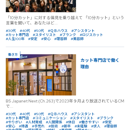
「10分カット」に対する偏見を乗り越えて 「10分カット」という
言葉を聞いて、あなたはど...
#30代
#40代
#50代
#ＱＢハウス
#アシスタント
#カット専門店
#スタイリスト
#ブランク
#ロジスカット
#人生100年
#安定
#安心
#理容師
#美容師
働き方
カット専門店で働く
理由
BS Japanet Next (Ch.263)で2023年９月より放送されているCM
で...
#30代
#40代
#50代
#ＱＢハウス
#アシスタント
#カット専門店
#コミュニケーション
#スタイリスト
#ブランク
#やりがい
#人材育成
#人間関係
#休日
#働きやすい
#安定
#安心
#待遇
#手荒れ
#技術
#新卒
#未経験
#求人
#理容師