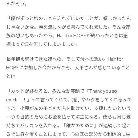
んだそう。
「僕がずっと姉のことを忘れずにいたことが、嬉しかったん
じゃないかな。涙を流しながら喜んでくれました。そんな家
族の想いもあったから、Hair for HOPEが終わったときは感
極まって涙を流してしまいました」
長年抱え続けてきた姉への、そして母への想い。Hair for
HOPEに参加した今だからこそ、大平さんが感じていること
とは。
「カットが終わると、みんなが笑顔で『Thank you so
much！！』って言ってくれて、握手やハグをしてくれるんで
すよ。小児がんの子どもたちを助けたい、支援したいという
一つの目的のためにお金を払って坊主になる。僕らも同じ気
持ちでバリカンを入れる。『誰かのために』が連続して起こ
る場に身を置くことによって、心の底の部分から利他的に生