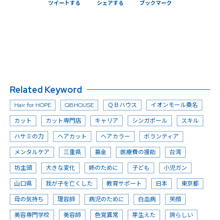
ツイートする
シェアする
ブックマーク
Related Keyword
Hair for HOPE
QBHOUSE
ＱＢハウス
イオンモール桑名
カット
カット専門店
キャリア
シンガポール
スキル
ハサミの力
ヘアカット
ヘアカラー
ボランティア
メンタルケア
三重県
募金
医療費の援助
台湾
坊主頭
大きな変化
姉のために
子ども
小児ガン
山口県
我が子を亡くした
教育サポート
日本
東京都
母の気持ち
理容師
病児のために
白血病
笑顔
美容専門学校
美容師
色覚異常
芽生えた
誇らしい