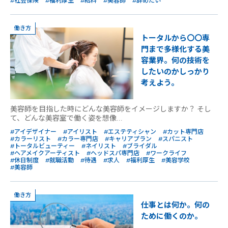
#社会保険
#福利厚生
#給料
#美容師
#辞めたい
働き方
トータルから〇〇専
門まで多様化する美
容業界。何の技術を
したいのかしっかり
考えよう。
美容師を目指した時にどんな美容師をイメージしますか？ そし
て、どんな美容室で働く姿を想像...
#アイデザイナー
#アイリスト
#エステティシャン
#カット専門店
#カラーリスト
#カラー専門店
#キャリアプラン
#スパニスト
#トータルビューティー
#ネイリスト
#ブライダル
#ヘアメイクアーティスト
#ヘッドスパ専門店
#ワークライフ
#休日制度
#就職活動
#待遇
#求人
#福利厚生
#美容学校
#美容師
働き方
仕事とは何か。何の
ために働くのか。