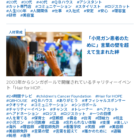
#20代
#30代
#40代
#ＱＢハウス
#アシスタント
#カット専門店
#コミュニケーション
#スタイリスト
#ロジスカット
#人生100年
#人間関係
#仕事
#入社式
#安定
#安心
#理容室
#研修
#美容室
人材育成
「小児ガン患者のた
めに」言葉の壁を超
えて生まれた絆
2003年からシンガポールで開催されているチャリティーイベン
ト「Hair for HOP...
#24時間テレビ
#children's Cancer Foundation
#Hair for HOPE
#QBHOUSE
#ＱＢハウス
#ありがとう
#オフィシャルスポンサー
#クオリティ
#コミュニケーション
#シンガポール
#チャリティーイベント
#チャンス
#トレーナー
#ヘアカット
#ヘアドネーション
#ロジス
#ロジスカット
#一つの目標
#人を育てる
#保育士
#信頼感
#募金
#台湾
#団結力
#坊主
#小児ガン
#小児医療
#広島
#忘れられない体験
#支援
#楽しい
#海外
#理容師
#理容師免許
#看護学校
#笑顔
#絆
#美容師
#美容師免許
#言葉の壁
#言葉を超えて
#誰かのために
#退職
#鈍感
#香港