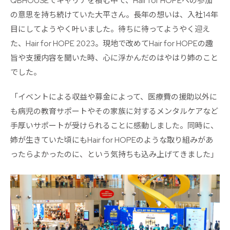
QBHOUSEでキャリアを積む中で、Hair for HOPEへの参加
の意思を持ち続けていた大平さん。長年の想いは、入社14年
目にしてようやく叶いました。待ちに待ってようやく迎え
た、Hair for HOPE 2023。現地で改めてHair for HOPEの趣
旨や支援内容を聞いた時、心に浮かんだのはやはり姉のこと
でした。
「イベントによる収益や募金によって、医療費の援助以外に
も病児の教育サポートやその家族に対するメンタルケアなど
手厚いサポートが受けられることに感動しました。同時に、
姉が生きていた頃にもHair for HOPEのような取り組みがあ
ったらよかったのに、という気持ちも込み上げてきました」