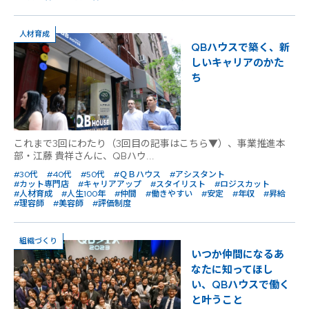
人材育成
QBハウスで築く、新
しいキャリアのかた
ち
これまで3回にわたり（3回目の記事はこちら▼）、事業推進本
部・江藤 貴祥さんに、QBハウ...
#30代
#40代
#50代
#ＱＢハウス
#アシスタント
#カット専門店
#キャリアアップ
#スタイリスト
#ロジスカット
#人材育成
#人生100年
#仲間
#働きやすい
#安定
#年収
#昇給
#理容師
#美容師
#評価制度
組織づくり
いつか仲間になるあ
なたに知ってほし
い、QBハウスで働く
と叶うこと