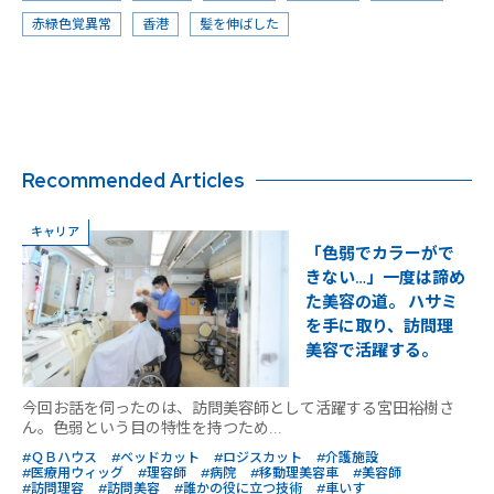
赤緑色覚異常
香港
髪を伸ばした
Recommended Articles
キャリア
「色弱でカラーがで
きない…」一度は諦め
た美容の道。 ハサミ
を手に取り、訪問理
美容で活躍する。
今回お話を伺ったのは、訪問美容師として活躍する宮田裕樹さ
ん。色弱という目の特性を持つため...
#ＱＢハウス
#ベッドカット
#ロジスカット
#介護施設
#医療用ウィッグ
#理容師
#病院
#移動理美容車
#美容師
#訪問理容
#訪問美容
#誰かの役に立つ技術
#車いす