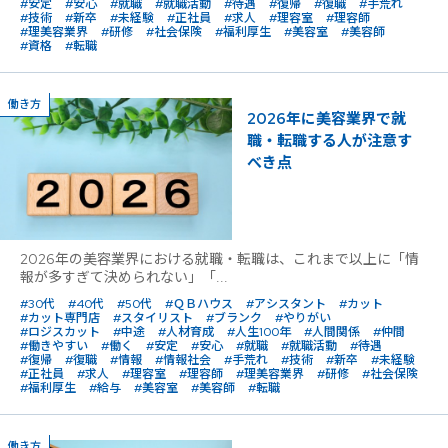
#安定
#安心
#就職
#就職活動
#待遇
#復帰
#復職
#手荒れ
#技術
#新卒
#未経験
#正社員
#求人
#理容室
#理容師
#理美容業界
#研修
#社会保険
#福利厚生
#美容室
#美容師
#資格
#転職
働き方
2026年に美容業界で就
職・転職する人が注意す
べき点
2026年の美容業界における就職・転職は、これまで以上に「情
報が多すぎて決められない」「...
#30代
#40代
#50代
#ＱＢハウス
#アシスタント
#カット
#カット専門店
#スタイリスト
#ブランク
#やりがい
#ロジスカット
#中途
#人材育成
#人生100年
#人間関係
#仲間
#働きやすい
#働く
#安定
#安心
#就職
#就職活動
#待遇
#復帰
#復職
#情報
#情報社会
#手荒れ
#技術
#新卒
#未経験
#正社員
#求人
#理容室
#理容師
#理美容業界
#研修
#社会保険
#福利厚生
#給与
#美容室
#美容師
#転職
働き方