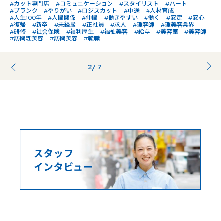
#カット専門店
#コミュニケーション
#スタイリスト
#パート
#ブランク
#やりがい
#ロジスカット
#中途
#人材育成
#人生100年
#人間関係
#仲間
#働きやすい
#働く
#安定
#安心
#復帰
#新卒
#未経験
#正社員
#求人
#理容師
#理美容業界
#研修
#社会保険
#福利厚生
#福祉美容
#給与
#美容室
#美容師
#訪問理美容
#訪問美容
#転職
2
/ 7
前のページ
...