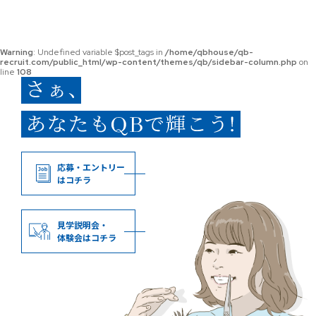
Warning
: Undefined variable $post_tags in
/home/qbhouse/qb-
recruit.com/public_html/wp-content/themes/qb/sidebar-column.php
on
line
108
応募・エントリー
はコチラ
見学説明会・
体験会はコチラ