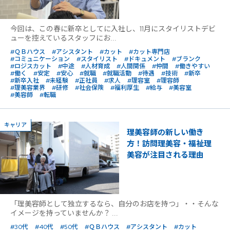
今回は、この春に新卒としてに入社し、11月にスタイリストデビ
ューを控えているスタッフにお...
#ＱＢハウス
#アシスタント
#カット
#カット専門店
#コミュニケーション
#スタイリスト
#ドキュメント
#ブランク
#ロジスカット
#中途
#人材育成
#人間関係
#仲間
#働きやすい
#働く
#安定
#安心
#就職
#就職活動
#待遇
#技術
#新卒
#新卒入社
#未経験
#正社員
#求人
#理容室
#理容師
#理美容業界
#研修
#社会保険
#福利厚生
#給与
#美容室
#美容師
#転職
キャリア
理美容師の新しい働き
方！訪問理美容・福祉理
美容が注目される理由
「理美容師として独立するなら、自分のお店を持つ」・・そんな
イメージを持っていませんか？ ...
#30代
#40代
#50代
#ＱＢハウス
#アシスタント
#カット