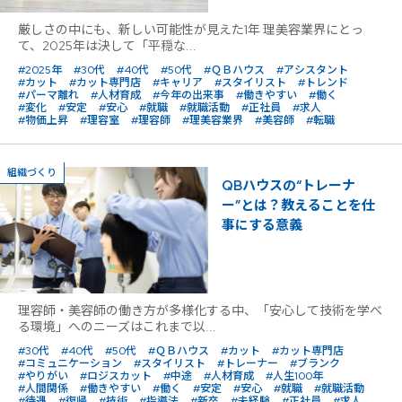
厳しさの中にも、新しい可能性が見えた1年 理美容業界にとっ
て、2025年は決して「平穏な...
#2025年
#30代
#40代
#50代
#ＱＢハウス
#アシスタント
#カット
#カット専門店
#キャリア
#スタイリスト
#トレンド
#パーマ離れ
#人材育成
#今年の出来事
#働きやすい
#働く
#変化
#安定
#安心
#就職
#就職活動
#正社員
#求人
#物価上昇
#理容室
#理容師
#理美容業界
#美容師
#転職
組織づくり
QBハウスの“トレーナ
ー”とは？教えることを仕
事にする意義
理容師・美容師の働き方が多様化する中、「安心して技術を学べ
る環境」へのニーズはこれまで以...
#30代
#40代
#50代
#ＱＢハウス
#カット
#カット専門店
#コミュニケーション
#スタイリスト
#トレーナー
#ブランク
#やりがい
#ロジスカット
#中途
#人材育成
#人生100年
#人間関係
#働きやすい
#働く
#安定
#安心
#就職
#就職活動
#待遇
#復帰
#技術
#指導法
#新卒
#未経験
#正社員
#求人