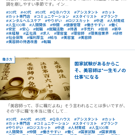
調を崩しやすい季節です。イン...
#30代
#40代
#50代
#ＱＢハウス
#アシスタント
#カット
#カット専門店
#コミュニケーション
#スタイリスト
#ブランク
#メンタルヘルスケア
#やりがい
#ロジスカット
#中途
#人材育成
#人生100年
#人間関係
#仲間
#健康管理
#働きやすい
#働く
#安定
#安心
#就職
#就職活動
#待遇
#手荒れ
#技術
#新卒
#未経験
#正社員
#求人
#理容室
#理容師
#理美容業界
#研修
#社会保険
#福利厚生
#給与
#美容室
#美容師
#美容師の待遇改善
#転職
働き方
国家試験があるからこ
そ、美容師は"一生モノの
仕事"になる
「美容師って、手に職だよね」そう言われることは多いですが、
その"手に職"を本当に強くして...
#30代
#40代
#50代
#ＱＢハウス
#アシスタント
#カット
#カット専門店
#コミュニケーション
#スタイリスト
#ブランク
#やりがい
#ロジスカット
#中途
#人材育成
#人生100年
#人間関係
#仲間
#働きやすい
#働く
#国家試験
#国家資格