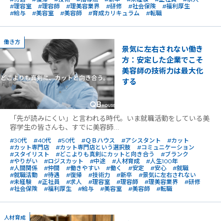
#理容室
#理容師
#理美容業界
#研修
#社会保険
#福利厚生
#給与
#美容室
#美容師
#育成カリキュラム
#転職
働き方
景気に左右されない働き
方：安定した企業でこそ
美容師の技術力は最大化
する
「先が読みにくい」と言われる時代。いま就職活動をしている美
容学生の皆さんも、すでに美容師...
#30代
#40代
#50代
#ＱＢハウス
#アシスタント
#カット
#カット専門店
#カット専門店という選択肢
#コミュニケーション
#スタイリスト
#どこよりも真剣にカットと向き合う
#ブランク
#やりがい
#ロジスカット
#中途
#人材育成
#人生100年
#人間関係
#仲間
#働きやすい
#働く
#安定
#安心
#就職
#就職活動
#待遇
#復帰
#技術力
#新卒
#景気に左右されない
#未経験
#正社員
#求人
#理容室
#理容師
#理美容業界
#研修
#社会保険
#福利厚生
#給与
#美容室
#美容師
#転職
人材育成