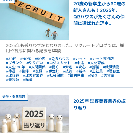
20歳の新卒生から60歳の
新人さんも！2025年、
QBハウスがたくさんの仲
間に選ばれた理由。
2025年も残りわずかとなりました。リクルートブログでは、採
用や育成に関わる記事を1年間...
#30代
#40代
#50代
#ＱＢハウス
#カット
#カット専門店
#ブランク
#やりがい
#ロジスカット
#中途
#人材育成
#人生100年
#人間関係
#働く
#安定
#安心
#就職
#就職活動
#待遇
#復帰
#復職
#手荒れ
#技術
#新卒
#正社員
#理容室
#理容師
#理美容業界
#社会保険
#福利厚生
#給与
#美容室
#美容師
#転職
雑学・業界話題
2025年 理容美容業界の振
り返り