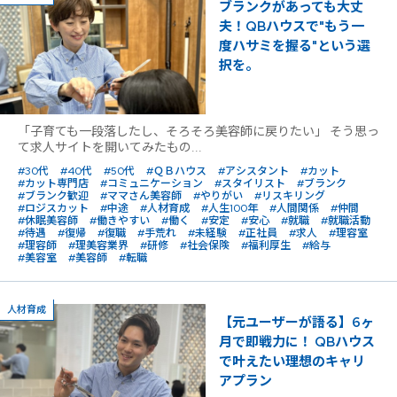
ブランクがあっても大丈
夫！QBハウスで"もう一
度ハサミを握る"という選
択を。
「子育ても一段落したし、そろそろ美容師に戻りたい」 そう思っ
て求人サイトを開いてみたもの...
#30代
#40代
#50代
#ＱＢハウス
#アシスタント
#カット
#カット専門店
#コミュニケーション
#スタイリスト
#ブランク
#ブランク歓迎
#ママさん美容師
#やりがい
#リスキリング
#ロジスカット
#中途
#人材育成
#人生100年
#人間関係
#仲間
#休眠美容師
#働きやすい
#働く
#安定
#安心
#就職
#就職活動
#待遇
#復帰
#復職
#手荒れ
#未経験
#正社員
#求人
#理容室
#理容師
#理美容業界
#研修
#社会保険
#福利厚生
#給与
#美容室
#美容師
#転職
人材育成
【元ユーザーが語る】6ヶ
月で即戦力に！ QBハウス
で叶えたい理想のキャリ
アプラン