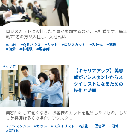
ロジスカットに入社した全員が参加するのが、入社式です。毎年
約70名の方が入社し、入社式は...
#30代
#ＱＢハウス
#カット
#ロジスカット
#入社式
#就職
#復帰
#未経験
#理容師
キャリア
【キャリアアップ】美容
師がアシスタントからス
タイリストになるための
技術と時間
美容師として働くなら、お客様のカットを担当したいもの。しか
し美容師は多くの場合、アシスタ...
#アシスタント
#カット
#スタイリスト
#技術
#理容師
#研修
#美容師