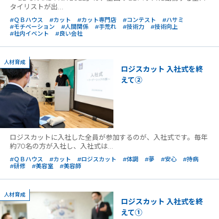
タイリストが出...
#ＱＢハウス
#カット
#カット専門店
#コンテスト
#ハサミ
#モチベーション
#人間関係
#手荒れ
#技術力
#技術向上
#社内イベント
#良い会社
人材育成
ロジスカット 入社式を終
えて②
ロジスカットに入社した全員が参加するのが、入社式です。毎年
約70名の方が入社し、入社式は...
#ＱＢハウス
#カット
#ロジスカット
#体調
#夢
#安心
#持病
#研修
#美容室
#美容師
人材育成
ロジスカット 入社式を終
えて①