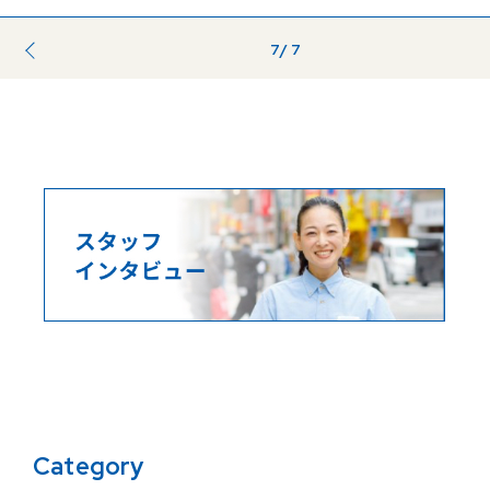
7
/ 7
前のページ
...
Category