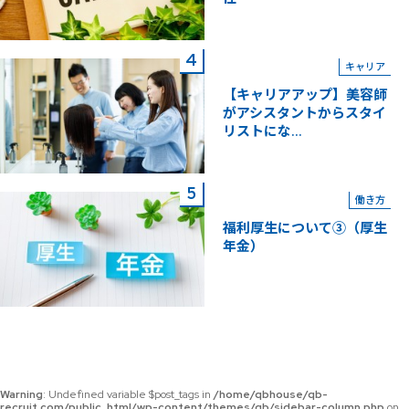
キャリア
【キャリアアップ】美容師
がアシスタントからスタイ
リストにな...
働き方
福利厚生について③（厚生
年金）
Warning
: Undefined variable $post_tags in
/home/qbhouse/qb-
recruit.com/public_html/wp-content/themes/qb/sidebar-column.php
on