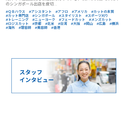
のシンガポール出店を皮切...
#ＱＢハウス
#アシスタント
#アフロ
#アメリカ
#カットの本質
#カット専門店
#シンガポール
#スタイリスト
#スポーツ刈り
#トレーニング
#ニューヨーク
#フェードカット
#メンズカット
#ロジスカット
#京都
#北米
#台湾
#大阪
#岡山
#広島
#横浜
#海外
#理容師
#美容師
#香港