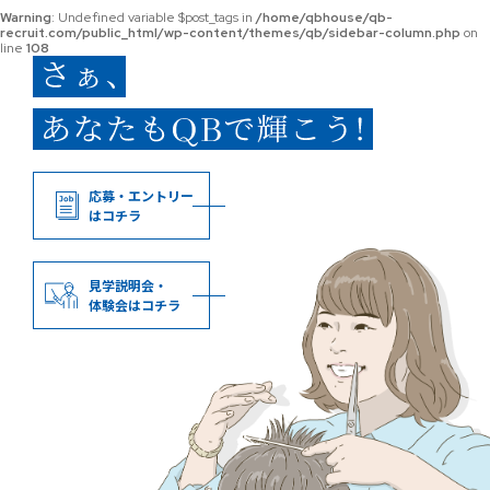
Warning
: Undefined variable $post_tags in
/home/qbhouse/qb-
recruit.com/public_html/wp-content/themes/qb/sidebar-column.php
on
line
108
応募・エントリー
はコチラ
見学説明会・
体験会はコチラ