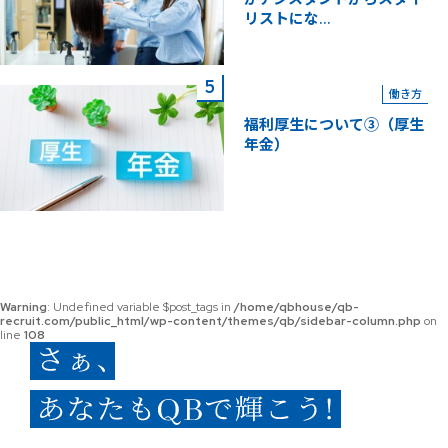
リストにな...
働き方
福利厚生について③（厚生
年金）
Warning
: Undefined variable $post_tags in
/home/qbhouse/qb-
recruit.com/public_html/wp-content/themes/qb/sidebar-column.php
on
line
108