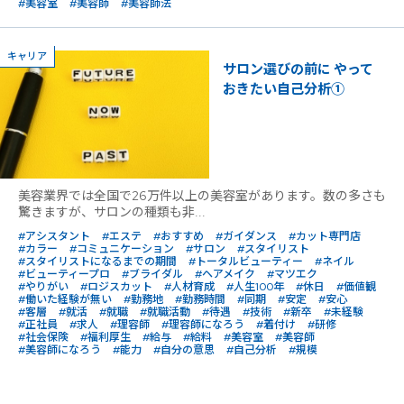
#美容室
#美容師
#美容師法
キャリア
サロン選びの前に やって
おきたい自己分析①
美容業界では全国で26万件以上の美容室があります。数の多さも
驚きますが、サロンの種類も非...
#アシスタント
#エステ
#おすすめ
#ガイダンス
#カット専門店
#カラー
#コミュニケーション
#サロン
#スタイリスト
#スタイリストになるまでの期間
#トータルビューティー
#ネイル
#ビューティープロ
#ブライダル
#ヘアメイク
#マツエク
#やりがい
#ロジスカット
#人材育成
#人生100年
#休日
#価値観
#働いた経験が無い
#勤務地
#勤務時間
#同期
#安定
#安心
#客層
#就活
#就職
#就職活動
#待遇
#技術
#新卒
#未経験
#正社員
#求人
#理容師
#理容師になろう
#着付け
#研修
#社会保険
#福利厚生
#給与
#給料
#美容室
#美容師
#美容師になろう
#能力
#自分の意思
#自己分析
#規模