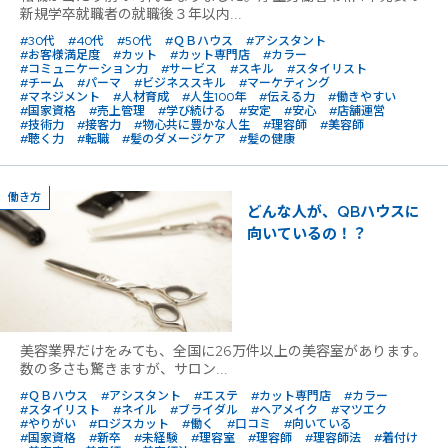
新規学卒就職者の就職後３年以内...
#30代
#40代
#50代
#ＱＢハウス
#アシスタント
#お客様満足度
#カット
#カット専門店
#カラー
#コミュニケーション力
#サービス
#スキル
#スタイリスト
#チーム
#パーマ
#ビジネススキル
#マーケティング
#マネジメント
#人材育成
#人生100年
#伝える力
#働きやすい
#国家資格
#売上管理
#学び続ける
#安定
#安心
#店舗運営
#技術力
#接客力
#物心共に豊かな人生
#理容師
#美容師
#聴く力
#転職
#髪のダメージケア
#髪の健康
働き方
どんな人が、QBハウスに
向いているの！？
美容業界だけをみても、全国に26万件以上の美容室があります。
数の多さも驚きますが、サロン...
#ＱＢハウス
#アシスタント
#エステ
#カット専門店
#カラー
#スタイリスト
#ネイル
#ブライダル
#ヘアメイク
#マツエク
#やりがい
#ロジスカット
#働く
#口コミ
#向いている
#国家資格
#新卒
#未経験
#理容室
#理容師
#理容師法
#着付け