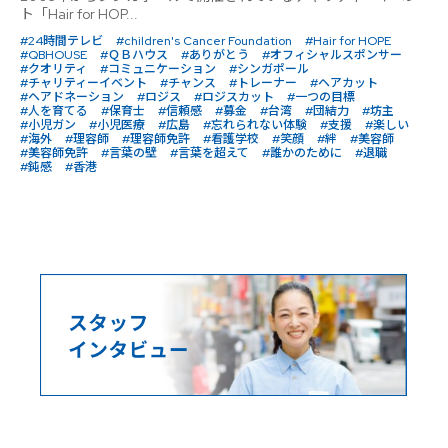
ト「Hair for HOP...
#24時間テレビ
#children's Cancer Foundation
#Hair for HOPE
#QBHOUSE
#ＱＢハウス
#ありがとう
#オフィシャルスポンサー
#クオリティ
#コミュニケーション
#シンガポール
#チャリティーイベント
#チャンス
#トレーナー
#ヘアカット
#ヘアドネーション
#ロジス
#ロジスカット
#一つの目標
#人を育てる
#保育士
#信頼感
#募金
#台湾
#団結力
#坊主
#小児ガン
#小児医療
#広島
#忘れられない体験
#支援
#楽しい
#海外
#理容師
#理容師免許
#看護学校
#笑顔
#絆
#美容師
#美容師免許
#言葉の壁
#言葉を超えて
#誰かのために
#退職
#鈍感
#香港