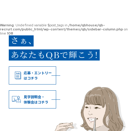
Warning
: Undefined variable $post_tags in
/home/qbhouse/qb-
recruit.com/public_html/wp-content/themes/qb/sidebar-column.php
on
line
108
応募・エントリー
はコチラ
見学説明会・
体験会はコチラ