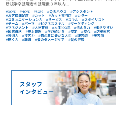
新規学卒就職者の就職後３年以内...
#30代
#40代
#50代
#ＱＢハウス
#アシスタント
#お客様満足度
#カット
#カット専門店
#カラー
#コミュニケーション力
#サービス
#スキル
#スタイリスト
#チーム
#パーマ
#ビジネススキル
#マーケティング
#マネジメント
#人材育成
#人生100年
#伝える力
#働きやすい
#国家資格
#売上管理
#学び続ける
#安定
#安心
#店舗運営
#技術力
#接客力
#物心共に豊かな人生
#理容師
#美容師
#聴く力
#転職
#髪のダメージケア
#髪の健康