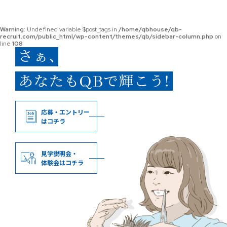
Warning
: Undefined variable $post_tags in
/home/qbhouse/qb-
recruit.com/public_html/wp-content/themes/qb/sidebar-column.php
on
line
108
応募・エントリー
はコチラ
見学説明会・
体験会はコチラ