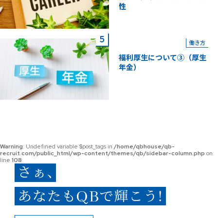
性
働き方
福利厚生について③（厚生
年金）
Warning
: Undefined variable $post_tags in
/home/qbhouse/qb-
recruit.com/public_html/wp-content/themes/qb/sidebar-column.php
on
line
108