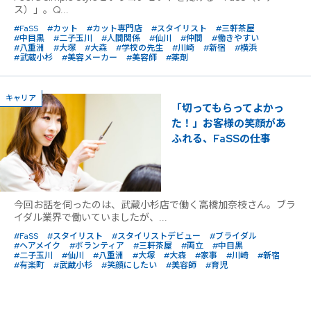
ス）」。Q...
#FaSS
#カット
#カット専門店
#スタイリスト
#三軒茶屋
#中目黒
#二子玉川
#人間関係
#仙川
#仲間
#働きやすい
#八重洲
#大塚
#大森
#学校の先生
#川崎
#新宿
#横浜
#武蔵小杉
#美容メーカー
#美容師
#薬剤
キャリア
「切ってもらってよかっ
た！」お客様の笑顔があ
ふれる、FaSSの仕事
今回お話を伺ったのは、武蔵小杉店で働く高橋加奈枝さん。ブラ
イダル業界で働いていましたが、...
#FaSS
#スタイリスト
#スタイリストデビュー
#ブライダル
#ヘアメイク
#ボランティア
#三軒茶屋
#両立
#中目黒
#二子玉川
#仙川
#八重洲
#大塚
#大森
#家事
#川崎
#新宿
#有楽町
#武蔵小杉
#笑顔にしたい
#美容師
#育児